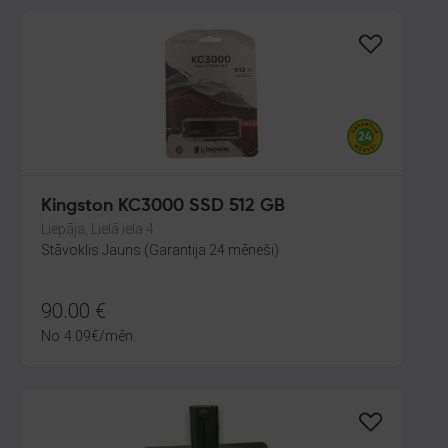
Kingston KC3000 SSD 512 GB
Liepāja, Lielā iela 4
Stāvoklis Jauns (Garantija 24 mēneši)
90.00
€
No
4.09
€
/mēn.