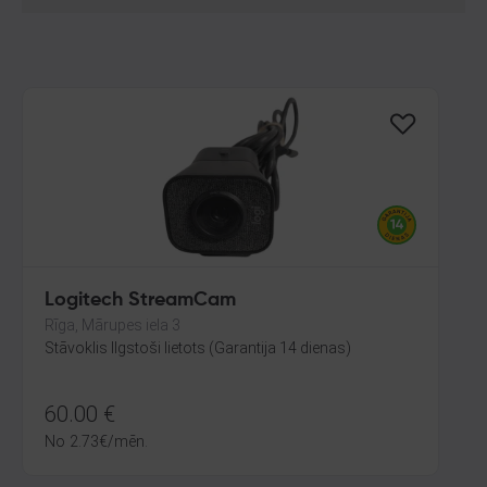
Logitech StreamCam
Rīga, Mārupes iela 3
Stāvoklis Ilgstoši lietots (Garantija 14 dienas)
60.00
€
No
2.73
€
/mēn.