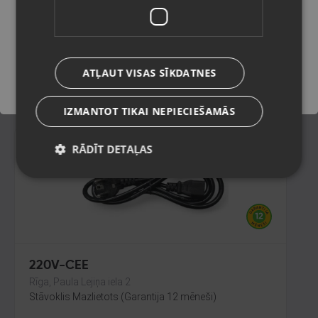
Liepāja, Lielā iela 4
Stāvoklis Jauns (Garantija 24 mēneši)
Saglabāt
65.00
€
ATĻAUT VISAS SĪKDATNES
No
2.96
€
/mēn.
IZMANTOT TIKAI NEPIECIEŠAMĀS
RĀDĪT DETAĻAS
220V-CEE
Rīga, Paula Lejiņa iela 2
Stāvoklis Mazlietots (Garantija 12 mēneši)