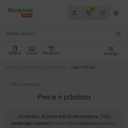
0
Telefoni
Datori
Remontam
Katalogs
Sākums
Datortehnika
Datoru aksesu
Setty WEB Digita
āri
l camera
Datoru aksesuāri
Prece ir pārdota
Atvainojiet, šī prece šobrīd nav pieejama. Taču
piedāvājam parskatīt
citas šīs kategorijas preces.