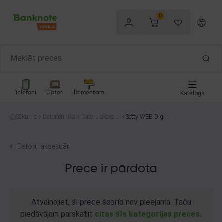
0
Telefoni
Datori
Remontam
Katalogs
Sākums
Datortehnika
Datoru aksesu
Setty WEB Digita
āri
l camera
Datoru aksesuāri
Prece ir pārdota
Atvainojiet, šī prece šobrīd nav pieejama. Taču
piedāvājam parskatīt
citas šīs kategorijas preces.