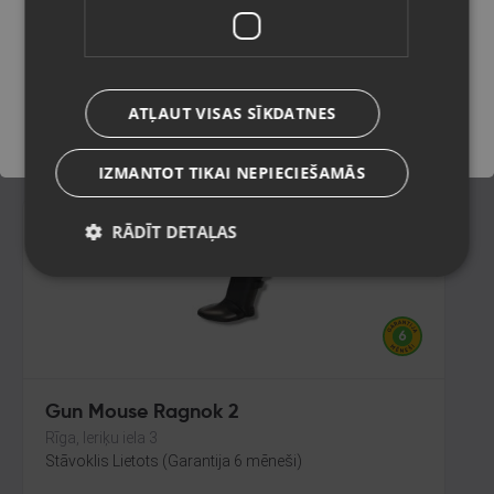
Olaine, Zemgales iela 37
Stāvoklis Jauns (Garantija 24 mēneši)
Saglabāt
ATĻAUT VISAS SĪKDATNES
5.00
€
IZMANTOT TIKAI NEPIECIEŠAMĀS
RĀDĪT DETAĻAS
Gun Mouse Ragnok 2
Rīga, Ieriķu iela 3
Stāvoklis Lietots (Garantija 6 mēneši)