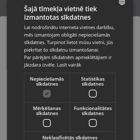
Šajā tīmekļa vietnē tiek
izmantotas sīkdatnes
LATVIAN
Forever USB otg card reader
Lai nodrošinātu interneta vietnes darbību,
Kuldīga, Liepājas iela 9
RUSSIAN
mēs izmantojam obligāti nepieciešamās
Stāvoklis Jauns (Garantija 24 mēneši)
LITHUANIAN
sīkdatnes. Turpinot lietot mūsu vietni, jūs
Pasūtījumi tiks piegādāti uz
piekrītat šo sīkdatņu izmantošanai.
izvēlēto valsti
Par pārējām sīkdatnēm apmeklētājiem ir
3.00
€
jāizdara izvēle.
Lasīt vairāk
Vietnes saturs būs attēlots izvēlētajā
valodā
Nepieciešamās
Statistikas
sīkdatnes
sīkdatnes
Valsts
Mērķēšanas
Funkcionalitātes
sīkdatnes
sīkdatnes
Valoda
Latviešu / Latvian
Neklasificētās sīkdatnes
Flarx USB centrmezgls (Hub)