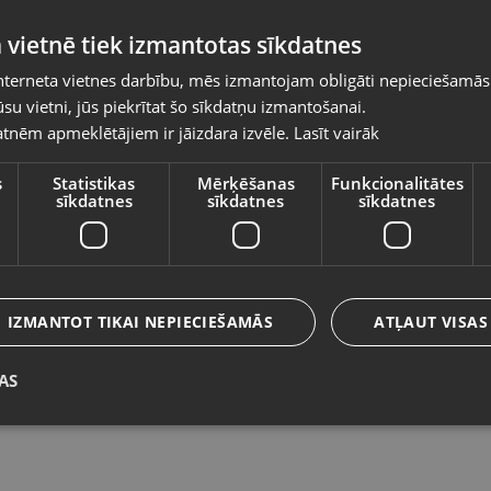
Pasūtījumi tiks piegādāti uz izvēlēto
 vietnē tiek izmantotas sīkdatnes
valsti
nterneta vietnes darbību, mēs izmantojam obligāti nepieciešamās
Vietnes saturs būs attēlots izvēlētajā valodā
su vietni, jūs piekrītat šo sīkdatņu izmantošanai.
Caterpillar S52 64GB
Ca
tnēm apmeklētājiem ir jāizdara izvēle.
Lasīt vairāk
Valsts
Rīga, Jūrmalas gatve 30
Lu
Stāvoklis Lietots (Garantija 6 mēneši)
St
s
Statistikas
Mērķēšanas
Funkcionalitātes
sīkdatnes
sīkdatnes
sīkdatnes
1
Valoda
45.00
€
N
Latviešu / Latvian
IZMANTOT TIKAI NEPIECIEŠAMĀS
ATĻAUT VISAS
AS
Saglabāt