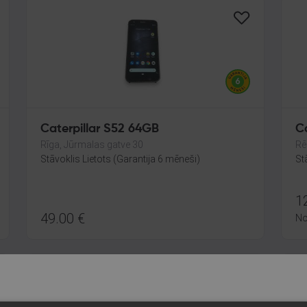
Caterpillar S52 64GB
Ca
Rīga, Jūrmalas gatve 30
Rē
Stāvoklis Lietots (Garantija 6 mēneši)
St
1
49.00
€
N