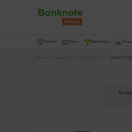
Telefoni
Datori
Remontam
Dārz
Sākums
Mobilie telefoni
Viedtālruņi
CAT
Cat S42 32GB
Atvain