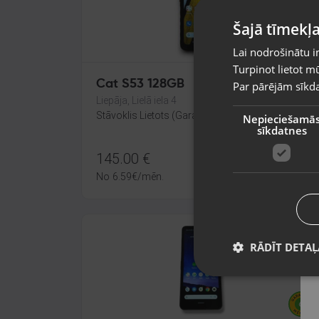
Šajā tīmekļa
Lai nodrošinātu i
Turpinot lietot mū
Cat S53 128GB
Par pārējām sīkda
Liepāja, Lielā iela 4
Stāvoklis Lietots (Garantija 6 mēneši)
Nepieciešamā
sīkdatnes
145.00
€
No
6.59
€
/mēn.
RĀDĪT DETAĻ