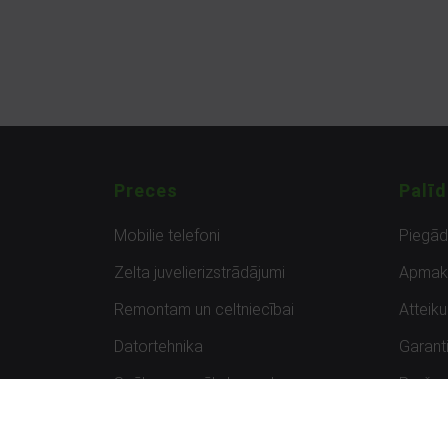
Preces
Palīd
Mobilie telefoni
Piegā
Zelta juvelierizstrādājumi
Apmak
Remontam un celtniecībai
Atteik
Datortehnika
Garanti
Spēles un spēļu konsoles
Preču 
Planšetdatori
Atsau