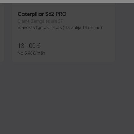
Caterpillar S62 PRO
Olaine, Zemgales iela 37
Stāvoklis Ilgstoši lietots (Garantija 14 dienas)
131.00
€
No
5.96
€
/mēn.