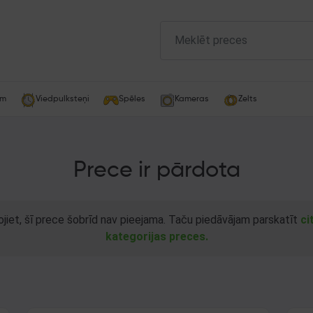
am
Viedpulksteņi
Spēles
Kameras
Zelts
Prece ir pārdota
ojiet, šī prece šobrīd nav pieejama. Taču piedāvājam parskatīt
ci
kategorijas preces.