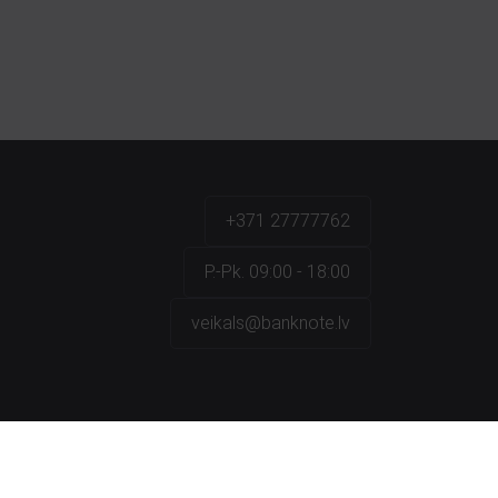
+371 27777762
P.-Pk. 09:00 - 18:00
veikals@banknote.lv
a