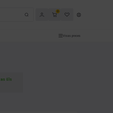
0
Visas preces
tas šīs