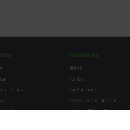
zība
Informācija
de
Filiāles
sa
Kontakti
uma tiesības
Par Banknote
ja
Biežāk uzdotie jautājumi
uzpirkšana
Lietots – Pārbaudīts
ksmes
Noteikumi un privātuma politik