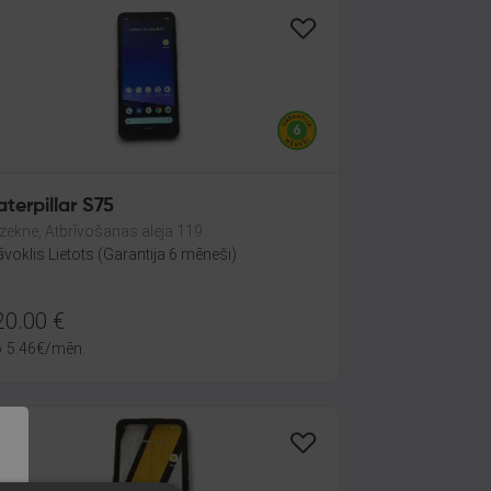
terpillar S75
zekne, Atbrīvošanas aleja 119
āvoklis Lietots (Garantija 6 mēneši)
20.00
€
o
5.46
€
/mēn.