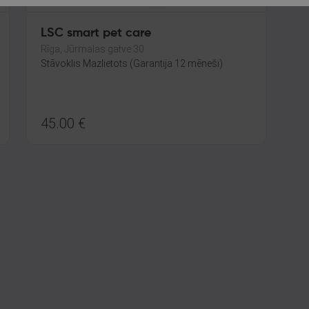
LSC smart pet care
Rīga, Jūrmalas gatve 30
Stāvoklis Mazlietots (Garantija 12 mēneši)
45.00
€