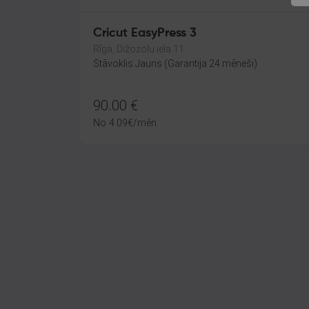
Cricut EasyPress 3
Rīga, Dižozolu iela 11
Stāvoklis Jauns (Garantija 24 mēneši)
90.00
€
No
4.09
€
/mēn.