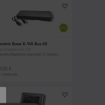
matrix Base X-145 Bus 6X
ga, A.Deglava iela 120
āvoklis Mazlietots (Garantija 12 mēneši)
0.00
€
o
3.64
€
/mēn.