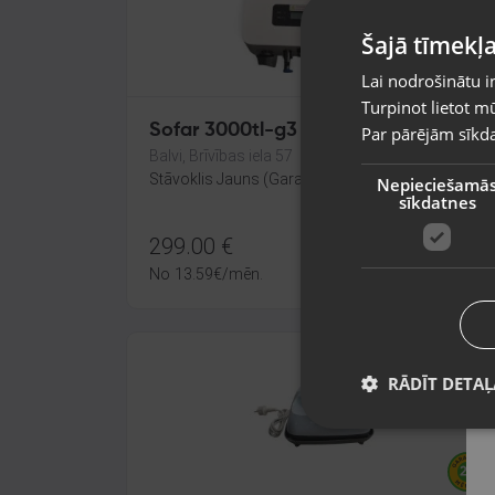
Šajā tīmekļa
Lai nodrošinātu i
Turpinot lietot mū
Sofar 3000tl-g3
Par pārējām sīkda
Balvi, Brīvības iela 57
Stāvoklis Jauns (Garantija 24 mēneši)
Nepieciešamā
sīkdatnes
299.00
€
No
13.59
€
/mēn.
RĀDĪT DETAĻ