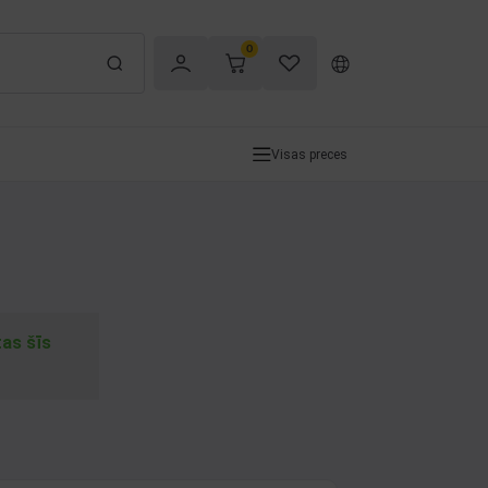
0
Visas preces
tas šīs