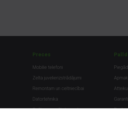
Preces
Palīd
Mobilie telefoni
Piegā
Zelta juvelierizstrādājumi
Apmak
Remontam un celtniecībai
Atteik
Datortehnika
Garanti
Spēles un spēļu konsoles
Preču 
Planšetdatori
Atsau