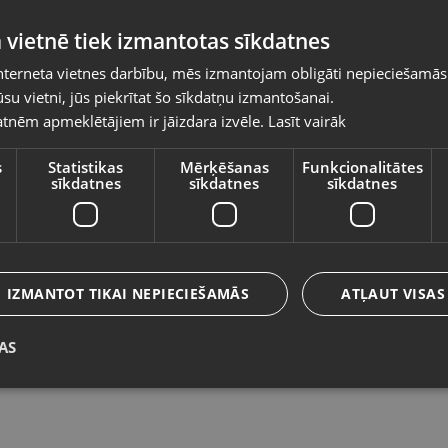
Pasūtījumi tiks piegādāti uz izvēlēto
 vietnē tiek izmantotas sīkdatnes
valsti
nterneta vietnes darbību, mēs izmantojam obligāti nepieciešamās
Vietnes saturs būs attēlots izvēlētajā valodā
su vietni, jūs piekrītat šo sīkdatņu izmantošanai.
APC p1-gr
G
tnēm apmeklētājiem ir jāizdara izvēle.
Lasīt vairāk
Valsts
Balvi, Brīvības iela 57
Rī
Stāvoklis Jauns (Garantija 24 mēneši)
St
s
Statistikas
Mērķēšanas
Funkcionalitātes
sīkdatnes
sīkdatnes
sīkdatnes
6
Valoda
8.00
€
N
Latviešu / Latvian
IZMANTOT TIKAI NEPIECIEŠAMĀS
ATĻAUT VISAS
AS
Saglabāt