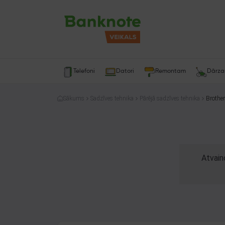
Telefoni
Datori
Remontam
Dārz
Sākums
Sadzīves tehnika
Pārējā sadzīves tehnika
Brothe
Atvain