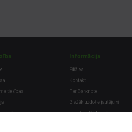
zība
Informācija
de
Filiāles
sa
Kontakti
uma tiesības
Par Banknote
ja
Biežāk uzdotie jautājumi
uzpirkšana
Lietots – Pārbaudīts
ksmes
Noteikumi un privātuma politik