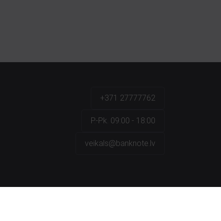
+371 27777762
P.-Pk. 09:00 - 18:00
veikals@banknote.lv
a