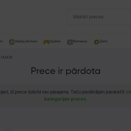
am
Viedpulksteņi
Spēles
Kameras
Zelts
r M343D
Prece ir pārdota
ojiet, šī prece šobrīd nav pieejama. Taču piedāvājam parskatīt
ci
kategorijas preces.