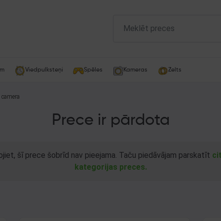
am
Viedpulksteņi
Spēles
Kameras
Zelts
l camera
Prece ir pārdota
ojiet, šī prece šobrīd nav pieejama. Taču piedāvājam parskatīt
ci
kategorijas preces.