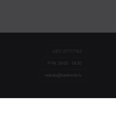
+371 27777762
P.-Pk. 09:00 - 18:00
veikals@banknote.lv
a