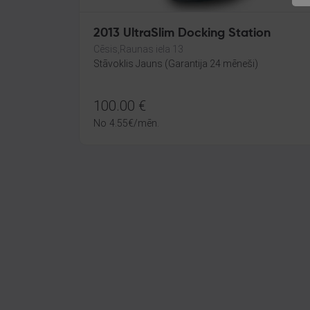
2013 UltraSlim Docking Station
Cēsis,Raunas iela 13
Stāvoklis Jauns (Garantija 24 mēneši)
100.00
€
No
4.55
€
/mēn.