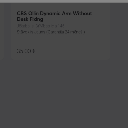
CBS Ollin Dynamic Arm Without
Desk Fixing
Jēkabpils, Brīvības iela 146
Stāvoklis Jauns (Garantija 24 mēneši)
35.00
€