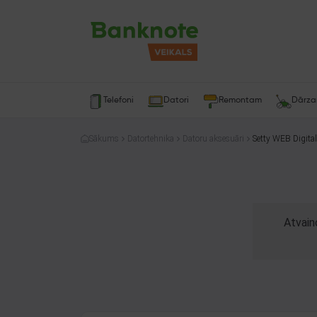
Telefoni
Datori
Remontam
Dārz
Sākums
Datortehnika
Datoru aksesuāri
Setty WEB Digita
Atvain