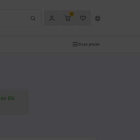
0
Visas preces
tas šīs