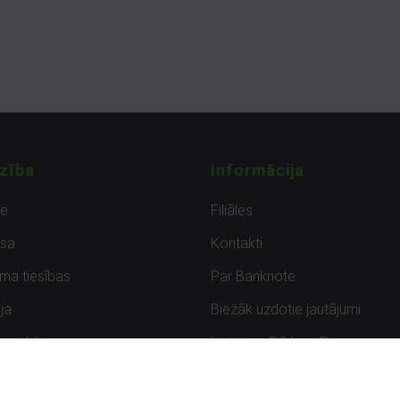
zība
Informācija
de
Filiāles
sa
Kontakti
uma tiesības
Par Banknote
ja
Biežāk uzdotie jautājumi
uzpirkšana
Lietots – Pārbaudīts
ksmes
Noteikumi un privātuma politik