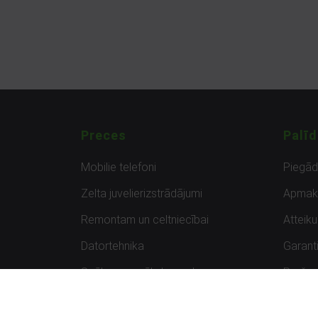
Preces
Palīd
Mobilie telefoni
Piegā
Zelta juvelierizstrādājumi
Apmak
Remontam un celtniecībai
Atteik
Datortehnika
Garanti
Spēles un spēļu konsoles
Preču 
Planšetdatori
Atsau