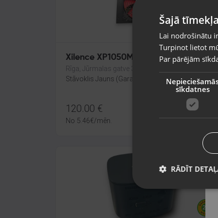
Šajā tīmekļa
Lai nodrošinātu i
Turpinot lietot mū
Xilence XP1050MR9.2 1050 W
Par pārējām sīkda
Rīga, Jūrmalas gatve 30
Stāvoklis Jauns (Garantija 24 mēneši)
Nepieciešamā
sīkdatnes
120.00
€
No
5.46
€
/mēn.
RĀDĪT DETAĻ