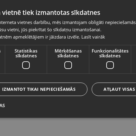
Pasūtījumi tiks piegādāti uz izvēlēto
 vietnē tiek izmantotas sīkdatnes
valsti
nterneta vietnes darbību, mēs izmantojam obligāti nepieciešamās
Vietnes saturs būs attēlots izvēlētajā valodā
su vietni, jūs piekrītat šo sīkdatņu izmantošanai.
Hama 00200107
S
tnēm apmeklētājiem ir jāizdara izvēle.
Lasīt vairāk
Valsts
Rīga, Biķernieku iela 45
Rī
Stāvoklis Mazlietots (Garantija 12 mēneši)
St
s
Statistikas
Mērķēšanas
Funkcionalitātes
sīkdatnes
sīkdatnes
sīkdatnes
Valoda
15.00
€
2
Latviešu / Latvian
IZMANTOT TIKAI NEPIECIEŠAMĀS
ATĻAUT VISAS
AS
Saglabāt