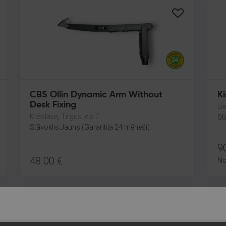
CBS Ollin Dynamic Arm Without
K
Desk Fixing
Lie
Krāslava, Tirgus iela 7
St
Stāvoklis Jauns (Garantija 24 mēneši)
9
48.00
€
N