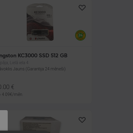
ingston KC3000 SSD 512 GB
pāja, Lielā iela 4
āvoklis Jauns (Garantija 24 mēneši)
0.00
€
o
4.09
€
/mēn.