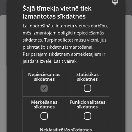
Šajā tīmekļa vietnē tiek
izmantotas sīkdatnes
LATVIAN
Deltaco USBC-HDMI19
Lai nodrošinātu interneta vietnes darbību,
Liepāja, Lielā iela 4
RUSSIAN
mēs izmantojam obligāti nepieciešamās
Stāvoklis Mazlietots (Garantija 12 mēneši)
LITHUANIAN
sīkdatnes. Turpinot lietot mūsu vietni, jūs
Pasūtījumi tiks piegādāti uz
piekrītat šo sīkdatņu izmantošanai.
izvēlēto valsti
Par pārējām sīkdatnēm apmeklētājiem ir
44.00
€
jāizdara izvēle.
Lasīt vairāk
Vietnes saturs būs attēlots izvēlētajā
valodā
Nepieciešamās
Statistikas
sīkdatnes
sīkdatnes
Valsts
Mērķēšanas
Funkcionalitātes
sīkdatnes
sīkdatnes
Valoda
Latviešu / Latvian
Neklasificētās sīkdatnes
Flarx USB hub 40 cm