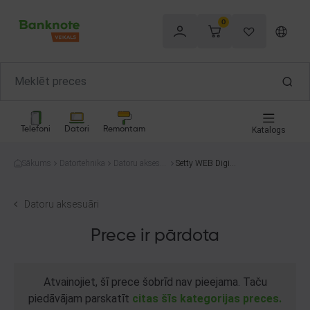
0
Telefoni
Datori
Remontam
Katalogs
Sākums
Datortehnika
Datoru aksesu
Setty WEB Digita
āri
l camera
Datoru aksesuāri
Prece ir pārdota
Atvainojiet, šī prece šobrīd nav pieejama. Taču
piedāvājam parskatīt
citas šīs kategorijas preces.