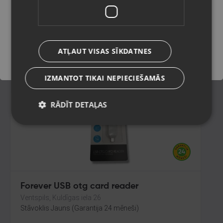
Olaine, Zemgales iela 37
Stāvoklis Jauns (Garantija 24 mēneši)
Saglabāt
ATĻAUT VISAS SĪKDATNES
5.00
€
IZMANTOT TIKAI NEPIECIEŠAMĀS
RĀDĪT DETAĻAS
Forever USB otg card reader
Ventspils, Kuldīgas iela 26
Stāvoklis Jauns (Garantija 24 mēneši)