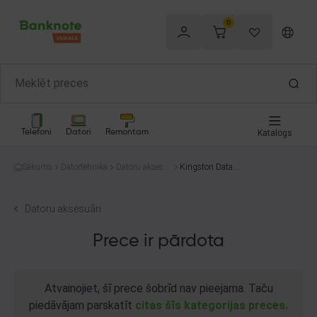
0
Telefoni
Datori
Remontam
Katalogs
Sākums
Datortehnika
Datoru aksesu
Kingston DataTr
āri
aveler Exodia 64
GB
Datoru aksesuāri
Prece ir pārdota
Atvainojiet, šī prece šobrīd nav pieejama. Taču
piedāvājam parskatīt
citas šīs kategorijas preces.