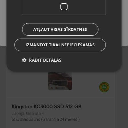
Talsi, Kr. Valdemāra iela 8
Stāvoklis Jauns (Garantija 24 mēneši)
Saglabāt
ATĻAUT VISAS SĪKDATNES
9.00
€
IZMANTOT TIKAI NEPIECIEŠAMĀS
RĀDĪT DETAĻAS
Kingston KC3000 SSD 512 GB
Liepāja, Lielā iela 4
Stāvoklis Jauns (Garantija 24 mēneši)