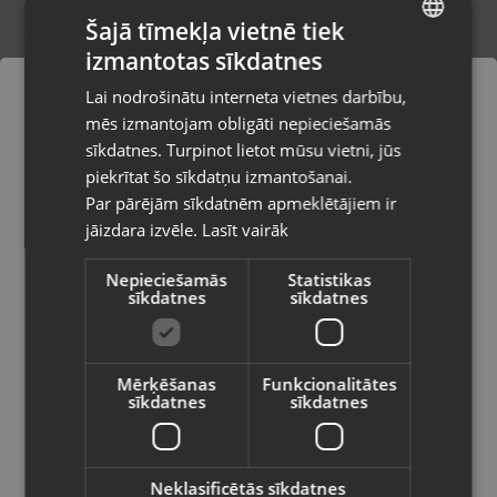
Šajā tīmekļa vietnē tiek
izmantotas sīkdatnes
LATVIAN
Dell K20A (K20A001)
Lai nodrošinātu interneta vietnes darbību,
Rīga, Jūrmalas gatve 30
RUSSIAN
mēs izmantojam obligāti nepieciešamās
Stāvoklis Mazlietots (Garantija 12 mēneši)
LITHUANIAN
sīkdatnes. Turpinot lietot mūsu vietni, jūs
Pasūtījumi tiks piegādāti uz
piekrītat šo sīkdatņu izmantošanai.
izvēlēto valsti
Par pārējām sīkdatnēm apmeklētājiem ir
45.00
€
jāizdara izvēle.
Lasīt vairāk
Vietnes saturs būs attēlots izvēlētajā
valodā
Nepieciešamās
Statistikas
sīkdatnes
sīkdatnes
Valsts
Mērķēšanas
Funkcionalitātes
sīkdatnes
sīkdatnes
Valoda
Latviešu / Latvian
Neklasificētās sīkdatnes
Logitech QuickCam Express Plus