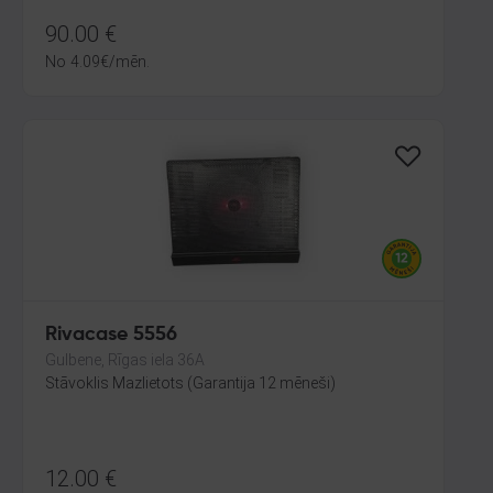
90.00
€
No
4.09
€
/mēn.
Rivacase 5556
Gulbene, Rīgas iela 36A
Stāvoklis Mazlietots (Garantija 12 mēneši)
12.00
€