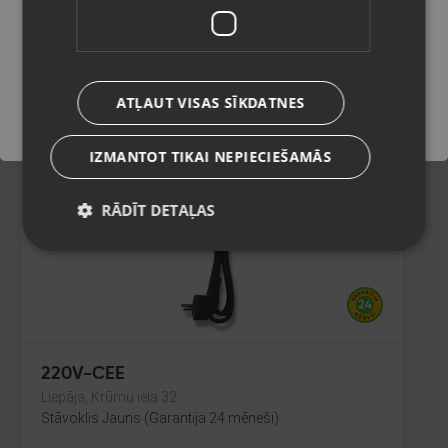
Liepāja, Lielā iela 4
Stāvoklis Jauns (Garantija 24 mēneši)
Saglabāt
ATĻAUT VISAS SĪKDATNES
5.00
€
IZMANTOT TIKAI NEPIECIEŠAMĀS
RĀDĪT DETAĻAS
220V-CEE
Liepāja, Krūmu iela 32
Stāvoklis Jauns (Garantija 24 mēneši)