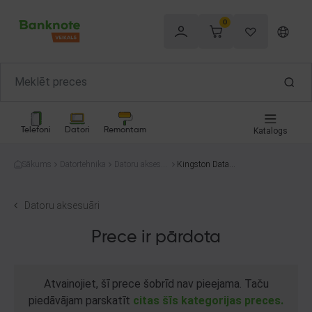
0
Telefoni
Datori
Remontam
Katalogs
Sākums
Datortehnika
Datoru aksesu
Kingston DataTr
āri
aveler Exodia 32
GB
Datoru aksesuāri
Prece ir pārdota
Atvainojiet, šī prece šobrīd nav pieejama. Taču
piedāvājam parskatīt
citas šīs kategorijas preces.