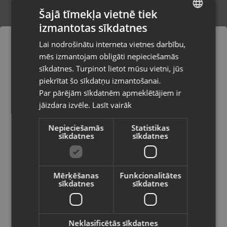
Šajā tīmekļa vietnē tiek
izmantotas sīkdatnes
LATVIAN
Apple mc434zma/a
Lai nodrošinātu interneta vietnes darbību,
Madona, Saules iela 6a
RUSSIAN
mēs izmantojam obligāti nepieciešamās
Stāvoklis Jauns (Garantija 24 mēneši)
LITHUANIAN
sīkdatnes. Turpinot lietot mūsu vietni, jūs
Pasūtījumi tiks piegādāti uz
piekrītat šo sīkdatņu izmantošanai.
izvēlēto valsti
Par pārējām sīkdatnēm apmeklētājiem ir
35.00
€
jāizdara izvēle.
Lasīt vairāk
Vietnes saturs būs attēlots izvēlētajā
valodā
Nepieciešamās
Statistikas
sīkdatnes
sīkdatnes
Valsts
Mērķēšanas
Funkcionalitātes
sīkdatnes
sīkdatnes
Valoda
Latviešu / Latvian
Neklasificētās sīkdatnes
Grotto 220V-CEE