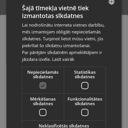
Šajā tīmekļa vietnē tiek
izmantotas sīkdatnes
LATVIAN
Samsung Galaxy A56 5G (SM-A566B)
Lai nodrošinātu interneta vietnes darbību,
128GB 8GB RAM
RUSSIAN
mēs izmantojam obligāti nepieciešamās
Valmiera, Rīgas iela 23
LITHUANIAN
Stāvoklis Mazlietots (Garantija 12 mēneši)
sīkdatnes. Turpinot lietot mūsu vietni, jūs
Pasūtījumi tiks piegādāti uz
piekrītat šo sīkdatņu izmantošanai.
izvēlēto valsti
220.00
€
Par pārējām sīkdatnēm apmeklētājiem ir
No
10.00
€
/mēn.
jāizdara izvēle.
Lasīt vairāk
Vietnes saturs būs attēlots izvēlētajā
valodā
Nepieciešamās
Statistikas
sīkdatnes
sīkdatnes
Valsts
Mērķēšanas
Funkcionalitātes
sīkdatnes
sīkdatnes
Valoda
Latviešu / Latvian
Neklasificētās sīkdatnes
Samsung Galaxy A14 64GB 4GB RAM