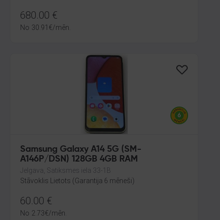
680.00
€
No
30.91
€
/mēn.
Samsung Galaxy A14 5G (SM-
A146P/DSN) 128GB 4GB RAM
Jelgava, Satiksmes iela 33-1B
Stāvoklis Lietots (Garantija 6 mēneši)
60.00
€
No
2.73
€
/mēn.