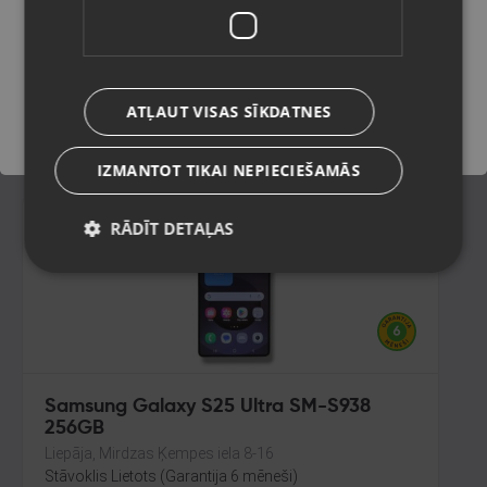
Rīga, Brīvības gatve 318-2
Stāvoklis Lietots (Garantija 6 mēneši)
Saglabāt
60.00
€
ATĻAUT VISAS SĪKDATNES
No
2.73
€
/mēn.
IZMANTOT TIKAI NEPIECIEŠAMĀS
RĀDĪT DETAĻAS
Samsung Galaxy S25 Ultra SM-S938
256GB
Liepāja, Mirdzas Ķempes iela 8-16
Stāvoklis Lietots (Garantija 6 mēneši)