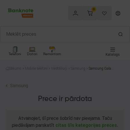
0
Telefoni
Datori
Remontam
Katalogs
Sākums
Mobilie telefoni
Viedtālruņi
Samsung
Samsung Galaxy
M13 64GB
Samsung
Prece ir pārdota
Atvainojiet, šī prece šobrīd nav pieejama. Taču
piedāvājam parskatīt
citas šīs kategorijas preces.