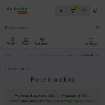
0
Telefoni
Datori
Remontam
Katalogs
Sākum
TV un audio te
Audio tehnik
Vadu austiņa
Maxlife MXGH-1
s
hnika
a
s
00
Vadu austiņas
Prece ir pārdota
Atvainojiet, šī prece šobrīd nav pieejama. Taču
piedāvājam parskatīt
citas šīs kategorijas preces.