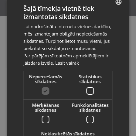
Šajā tīmekļa vietnē tiek
izmantotas sīkdatnes
LATVIAN
Sennheiser Epos SC 45 USB MS
Lai nodrošinātu interneta vietnes darbību,
Rīga, Brīvības gatve 318-2
RUSSIAN
mēs izmantojam obligāti nepieciešamās
Stāvoklis Jauns (Garantija 24 mēneši)
LITHUANIAN
sīkdatnes. Turpinot lietot mūsu vietni, jūs
Pasūtījumi tiks piegādāti uz
piekrītat šo sīkdatņu izmantošanai.
izvēlēto valsti
Par pārējām sīkdatnēm apmeklētājiem ir
20.00
€
jāizdara izvēle.
Lasīt vairāk
Vietnes saturs būs attēlots izvēlētajā
valodā
Nepieciešamās
Statistikas
sīkdatnes
sīkdatnes
Valsts
Mērķēšanas
Funkcionalitātes
sīkdatnes
sīkdatnes
Valoda
Latviešu / Latvian
Neklasificētās sīkdatnes
Corsair HS60 Pro