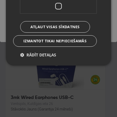
Rīga, Nīcgales iela 2b
Stāvoklis Lietots (Garantija 6 mēneši)
Saglabāt
ATĻAUT VISAS SĪKDATNES
45.00
€
IZMANTOT TIKAI NEPIECIEŠAMĀS
RĀDĪT DETAĻAS
3mk Wired Earphones USB-C
Ventspils, Kuldīgas iela 26
Stāvoklis Jauns (Garantija 24 mēneši)