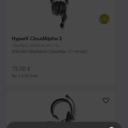
HyperX CloudAlpha 2
Jēkabpils, Brīvības iela 146
Stāvoklis Mazlietots (Garantija 12 mēneši)
75.00
€
No
3.41
€
/mēn.