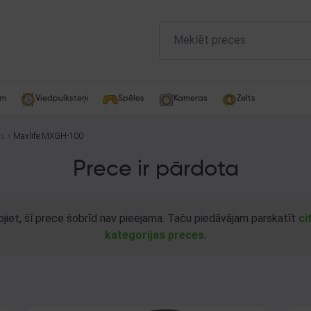
am
Viedpulksteņi
Spēles
Kameras
Zelts
as
Maxlife MXGH-100
Prece ir pārdota
ojiet, šī prece šobrīd nav pieejama. Taču piedāvājam parskatīt
ci
kategorijas preces.