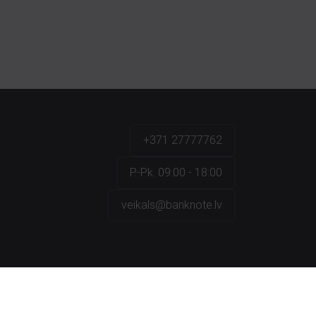
+371 27777762
P.-Pk. 09:00 - 18:00
veikals@banknote.lv
a