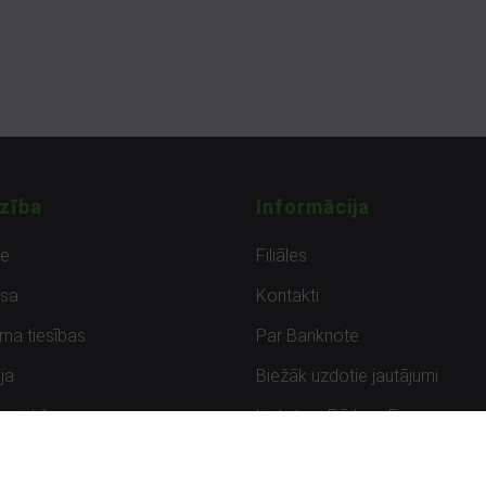
zība
Informācija
de
Filiāles
sa
Kontakti
uma tiesības
Par Banknote
ja
Biežāk uzdotie jautājumi
uzpirkšana
Lietots – Pārbaudīts
ksmes
Noteikumi un privātuma politik