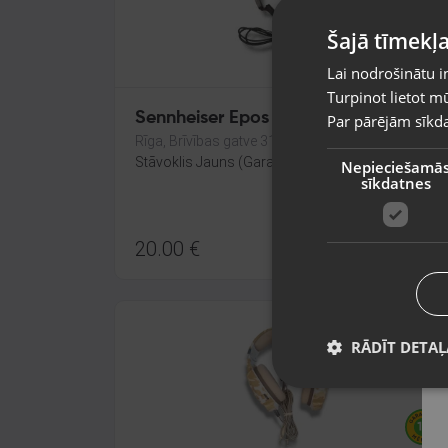
Šajā tīmekļa
Lai nodrošinātu i
Turpinot lietot mū
Sennheiser Epos SC 45 USB MS
Par pārējām sīkda
Rīga, Brīvības gatve 318-2
Stāvoklis Jauns (Garantija 24 mēneši)
Nepieciešamā
sīkdatnes
20.00
€
RĀDĪT DETAĻ