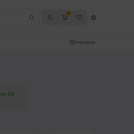
0
Visas preces
tas šīs