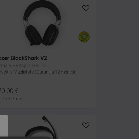
azer BlackShark V2
rmala, Ventspils šos. 32
āvoklis Mazlietots (Garantija 12 mēneši)
70.00
€
o
7.73
€
/mēn.