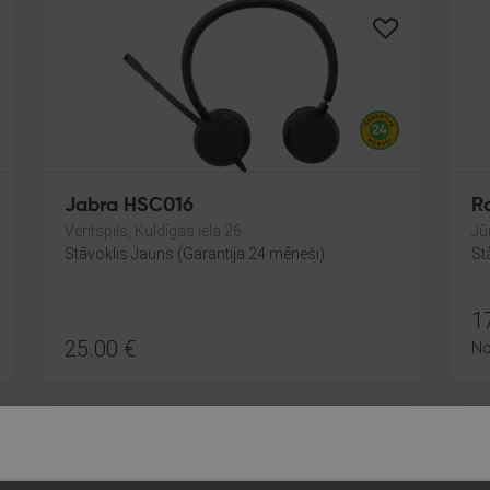
Jabra HSC016
R
Ventspils, Kuldīgas iela 26
Jū
Stāvoklis Jauns (Garantija 24 mēneši)
St
1
25.00
€
N