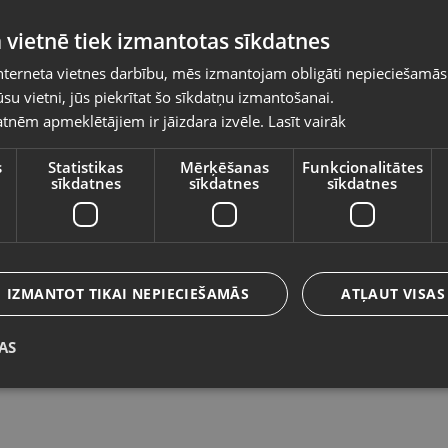
Pasūtījumi tiks piegādāti uz izvēlēto
 vietnē tiek izmantotas sīkdatnes
valsti
nterneta vietnes darbību, mēs izmantojam obligāti nepieciešamās
Vietnes saturs būs attēlots izvēlētajā valodā
su vietni, jūs piekrītat šo sīkdatņu izmantošanai.
Sennheiser Epos SC 45 USB MS
E
tnēm apmeklētājiem ir jāizdara izvēle.
Lasīt vairāk
Valsts
Rīga, Saharova iela 13-3
Rī
Stāvoklis Jauns (Garantija 24 mēneši)
St
s
Statistikas
Mērķēšanas
Funkcionalitātes
sīkdatnes
sīkdatnes
sīkdatnes
Valoda
20.00
€
1
Latviešu / Latvian
IZMANTOT TIKAI NEPIECIEŠAMĀS
ATĻAUT VISAS
AS
Saglabāt