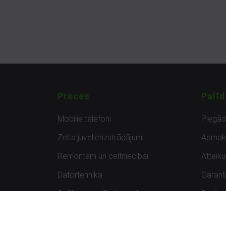
Preces
Palīd
Mobilie telefoni
Piegā
Zelta juvelierizstrādājumi
Apmak
Remontam un celtniecībai
Atteik
Datortehnika
Garanti
Spēles un spēļu konsoles
Preču 
Planšetdatori
Atsau