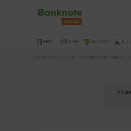
Telefoni
Datori
Remontam
Dārz
Sākums
TV un audio tehnika
Audio tehnika
Vadu austiņ
Atvain