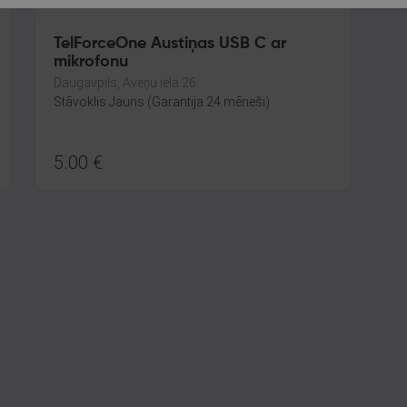
TelForceOne Austiņas USB C ar
mikrofonu
Daugavpils, Aveņu iela 26
Stāvoklis Jauns (Garantija 24 mēneši)
5.00
€