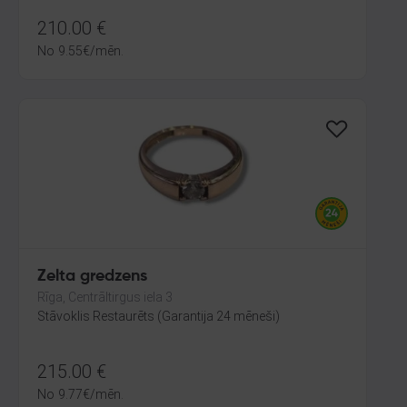
210.00
€
No
9.55
€
/mēn.
Zelta gredzens
Rīga, Centrāltirgus iela 3
Stāvoklis Restaurēts (Garantija 24 mēneši)
215.00
€
No
9.77
€
/mēn.