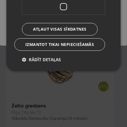
Liepāja, Lielā iela 4
Stāvoklis Restaurēts (Garantija 24 mēneši)
Saglabāt
343.00
€
ATĻAUT VISAS SĪKDATNES
No
15.59
€
/mēn.
IZMANTOT TIKAI NEPIECIEŠAMĀS
RĀDĪT DETAĻAS
Zelta gredzens
Rīga, Tilta iela 12
Stāvoklis Restaurēts (Garantija 24 mēneši)