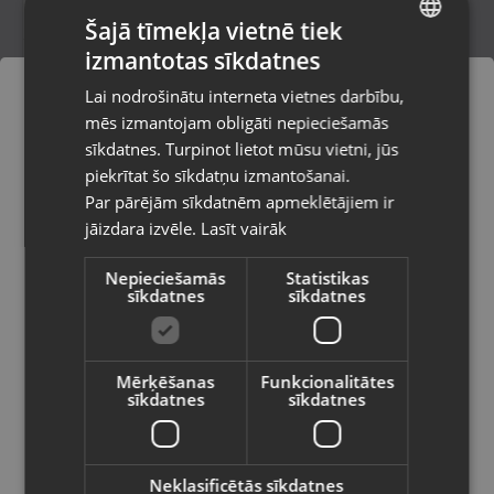
Šajā tīmekļa vietnē tiek
izmantotas sīkdatnes
LATVIAN
Zelta gredzens
Lai nodrošinātu interneta vietnes darbību,
Rīga, Katoļu iela 7
RUSSIAN
mēs izmantojam obligāti nepieciešamās
Stāvoklis Restaurēts (Garantija 24 mēneši)
LITHUANIAN
sīkdatnes. Turpinot lietot mūsu vietni, jūs
Pasūtījumi tiks piegādāti uz
piekrītat šo sīkdatņu izmantošanai.
izvēlēto valsti
108.00
€
Par pārējām sīkdatnēm apmeklētājiem ir
No
4.91
€
/mēn.
jāizdara izvēle.
Lasīt vairāk
Vietnes saturs būs attēlots izvēlētajā
valodā
Nepieciešamās
Statistikas
sīkdatnes
sīkdatnes
Valsts
Mērķēšanas
Funkcionalitātes
sīkdatnes
sīkdatnes
Valoda
Latviešu / Latvian
Neklasificētās sīkdatnes
Zelta gredzens