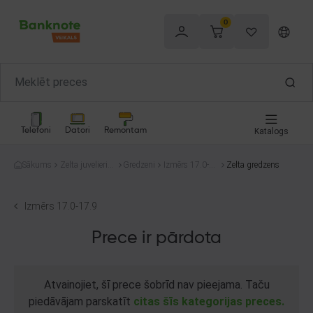
0
Telefoni
Datori
Remontam
Katalogs
Sākums
Zelta juvelierizs
Gredzeni
Izmērs 17.0-1
Zelta gredzens
trādājumi
7.9
Izmērs 17.0-17.9
Prece ir pārdota
Atvainojiet, šī prece šobrīd nav pieejama. Taču
piedāvājam parskatīt
citas šīs kategorijas preces.