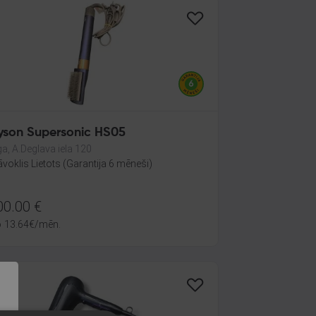
yson Supersonic HS05
ga, A.Deglava iela 120
āvoklis Lietots (Garantija 6 mēneši)
00.00
€
o
13.64
€
/mēn.