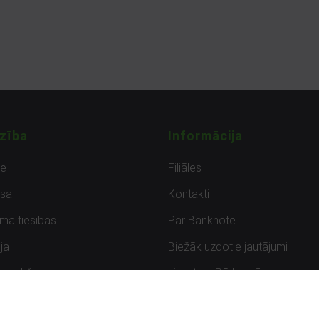
zība
Informācija
de
Filiāles
sa
Kontakti
uma tiesības
Par Banknote
ja
Biežāk uzdotie jautājumi
uzpirkšana
Lietots – Pārbaudīts
ksmes
Noteikumi un privātuma politik