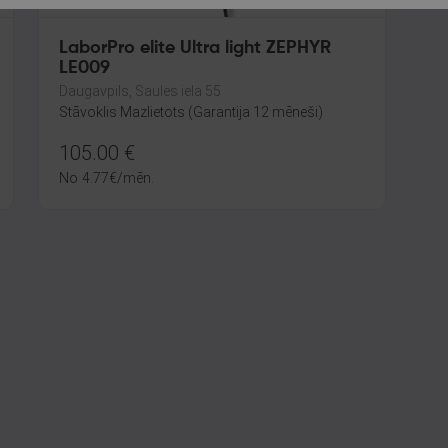
LaborPro elite Ultra light ZEPHYR
LE009
Daugavpils, Saules iela 55
Stāvoklis Mazlietots (Garantija 12 mēneši)
105.00
€
No
4.77
€
/mēn.