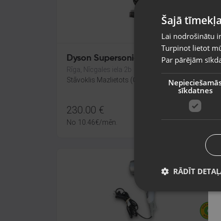
Šajā tīmekļa
Lai nodrošinātu i
Turpinot lietot mū
Dyson Supersonic HD07
Par pārējām sīkda
Rīga, Nīcgales iela 2b
Stāvoklis Mazlietots (Garantija 12 mēneši)
Nepieciešamā
sīkdatnes
230.00
€
No
10.46
€
/mēn.
RĀDĪT DETAĻ