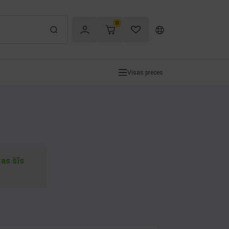
0
Visas preces
tas šīs