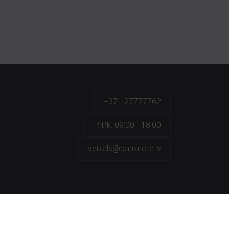
+371 27777762
P.-Pk. 09:00 - 18:00
veikals@banknote.lv
a