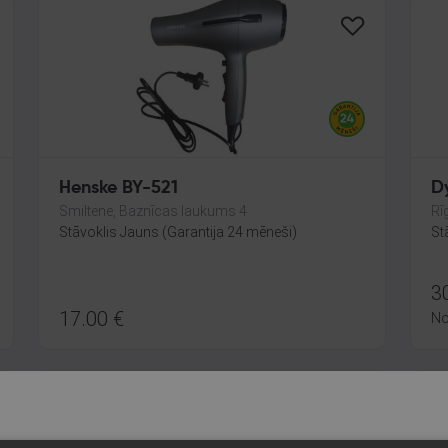
Henske BY-521
D
Smiltene, Baznīcas laukums 4
Rī
Stāvoklis Jauns (Garantija 24 mēneši)
St
3
17.00
€
N