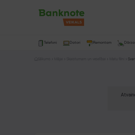
Telefoni
Datori
Remontam
Dārz
Sākums
Mājai
Skaistumam un veselībai
Matu fēni
Sva
Atvain