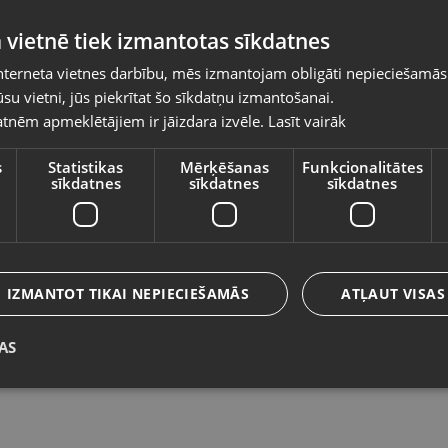
Pasūtījumi tiks piegādāti uz izvēlēto
 vietnē tiek izmantotas sīkdatnes
valsti
nterneta vietnes darbību, mēs izmantojam obligāti nepieciešamās
Vietnes saturs būs attēlots izvēlētajā valodā
su vietni, jūs piekrītat šo sīkdatņu izmantošanai.
Haeger Turbo Dryer 1800
P
tnēm apmeklētājiem ir jāizdara izvēle.
Lasīt vairāk
Valsts
Daugavpils, 18.novembra iela 171-31
Ād
Stāvoklis Lietots (Garantija 6 mēneši)
St
s
Statistikas
Mērķēšanas
Funkcionalitātes
sīkdatnes
sīkdatnes
sīkdatnes
Valoda
12.00
€
1
Latviešu / Latvian
IZMANTOT TIKAI NEPIECIEŠAMĀS
ATĻAUT VISAS
AS
Saglabāt