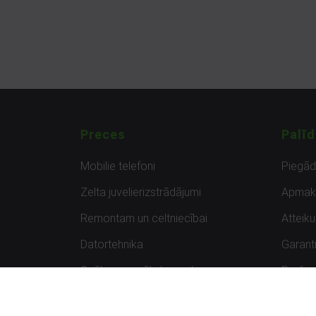
Preces
Palīd
Mobilie telefoni
Piegā
Zelta juvelierizstrādājumi
Apmak
Remontam un celtniecībai
Atteik
Datortehnika
Garanti
Spēles un spēļu konsoles
Preču 
Planšetdatori
Atsau