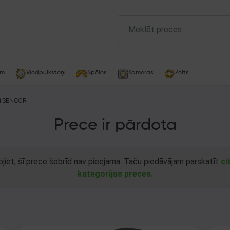
am
Viedpulksteņi
Spēles
Kameras
Zelts
ri SENCOR
Prece ir pārdota
ojiet, šī prece šobrīd nav pieejama. Taču piedāvājam parskatīt
ci
kategorijas preces.