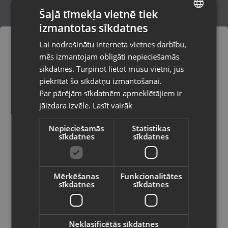
Šajā tīmekļa vietnē tiek
izmantotas sīkdatnes
LATVIAN
Xiaomi 15T 256GB 12GB RAM
Lai nodrošinātu interneta vietnes darbību,
Rīga, Kurzemes prospekts 59a
RUSSIAN
mēs izmantojam obligāti nepieciešamās
Stāvoklis Mazlietots (Garantija 12 mēneši)
LITHUANIAN
sīkdatnes. Turpinot lietot mūsu vietni, jūs
Pasūtījumi tiks piegādāti uz
piekrītat šo sīkdatņu izmantošanai.
izvēlēto valsti
345.00
€
Par pārējām sīkdatnēm apmeklētājiem ir
No
15.68
€
/mēn.
jāizdara izvēle.
Lasīt vairāk
Vietnes saturs būs attēlots izvēlētajā
valodā
Nepieciešamās
Statistikas
sīkdatnes
sīkdatnes
Valsts
Mērķēšanas
Funkcionalitātes
sīkdatnes
sīkdatnes
Valoda
Latviešu / Latvian
Neklasificētās sīkdatnes
Xiaomi Redmi Note 14 Pro 4G 256GB 8GB