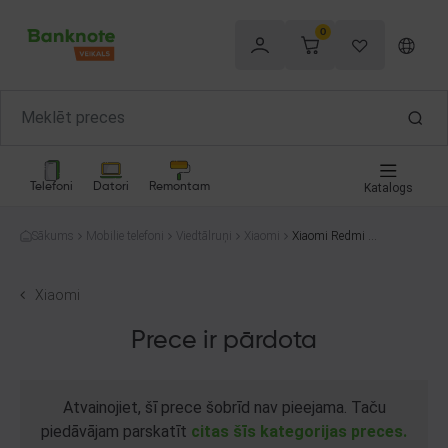
0
Telefoni
Datori
Remontam
Katalogs
Sākums
Mobilie telefoni
Viedtālruņi
Xiaomi
Xiaomi Redmi N
ote 12T Pro 2208
1212UG 256GB
Xiaomi
Prece ir pārdota
Atvainojiet, šī prece šobrīd nav pieejama. Taču
piedāvājam parskatīt
citas šīs kategorijas preces.