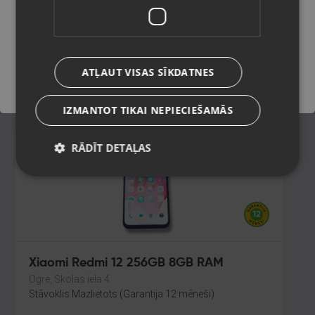
RAM
Jelgava, Pasta iela 26B
Saglabāt
Stāvoklis Mazlietots (Garantija 12 mēneši)
135.00
€
ATĻAUT VISAS SĪKDATNES
No
6.14
€
/mēn.
IZMANTOT TIKAI NEPIECIEŠAMĀS
RĀDĪT DETAĻAS
Xiaomi Redmi 12 256GB 8GB RAM
Ogre, Skolas iela 4
Stāvoklis Mazlietots (Garantija 12 mēneši)