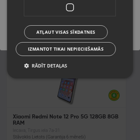
Rīga, Gobas iela 15a
Stāvoklis Lietots (Garantija 6 mēneši)
Saglabāt
100.00
€
ATĻAUT VISAS SĪKDATNES
No
4.55
€
/mēn.
IZMANTOT TIKAI NEPIECIEŠAMĀS
RĀDĪT DETAĻAS
Xiaomi Redmi Note 12 Pro 5G 128GB 8GB
RAM
Iecava, Tirgus iela 7a-31
Stāvoklis Lietots (Garantija 6 mēneši)