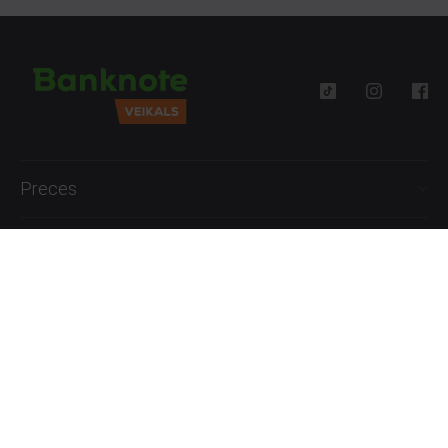
Preces
Palīdzība
Informācija
+371 27777762
P.-Pk. 09:00 - 18:00