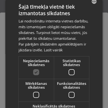
Šajā tīmekļa vietnē tiek
izmantotas sīkdatnes
LATVIAN
Xiaomi Redmi Note 15 Pro+ 5G 256GB
Lai nodrošinātu interneta vietnes darbību,
8GB
RUSSIAN
mēs izmantojam obligāti nepieciešamās
Talsi, Kr. Valdemāra iela 8
LITHUANIAN
Stāvoklis Lietots (Garantija 6 mēneši)
sīkdatnes. Turpinot lietot mūsu vietni, jūs
Pasūtījumi tiks piegādāti uz
piekrītat šo sīkdatņu izmantošanai.
izvēlēto valsti
280.00
€
Par pārējām sīkdatnēm apmeklētājiem ir
No
12.73
€
/mēn.
jāizdara izvēle.
Lasīt vairāk
Vietnes saturs būs attēlots izvēlētajā
valodā
Nepieciešamās
Statistikas
sīkdatnes
sīkdatnes
Valsts
Mērķēšanas
Funkcionalitātes
sīkdatnes
sīkdatnes
Valoda
Latviešu / Latvian
Neklasificētās sīkdatnes
Xiaomi Redmi Note 14 4G 128GB