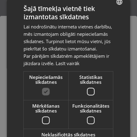
Šajā tīmekļa vietnē tiek
izmantotas sīkdatnes
LATVIAN
Canadian Line
Lai nodrošinātu interneta vietnes darbību,
Olaine, Zemgales iela 37
RUSSIAN
mēs izmantojam obligāti nepieciešamās
Stāvoklis Jauns (Garantija 24 mēneši)
LITHUANIAN
sīkdatnes. Turpinot lietot mūsu vietni, jūs
Pasūtījumi tiks piegādāti uz
piekrītat šo sīkdatņu izmantošanai.
izvēlēto valsti
Par pārējām sīkdatnēm apmeklētājiem ir
23.00
€
jāizdara izvēle.
Lasīt vairāk
Vietnes saturs būs attēlots izvēlētajā
valodā
Nepieciešamās
Statistikas
sīkdatnes
sīkdatnes
Valsts
Mērķēšanas
Funkcionalitātes
sīkdatnes
sīkdatnes
Valoda
Latviešu / Latvian
Neklasificētās sīkdatnes
Biškopības cimdi XL