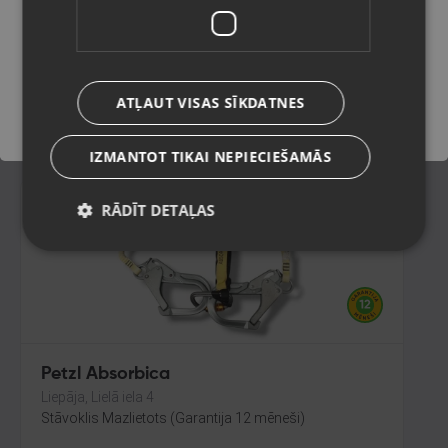
Rīga, Jūrmalas gatve 85
Stāvoklis Jauns (Garantija 24 mēneši)
Saglabāt
ATĻAUT VISAS SĪKDATNES
5.00
€
IZMANTOT TIKAI NEPIECIEŠAMĀS
RĀDĪT DETAĻAS
Petzl Absorbica
Liepāja, Lielā iela 4
Stāvoklis Mazlietots (Garantija 12 mēneši)