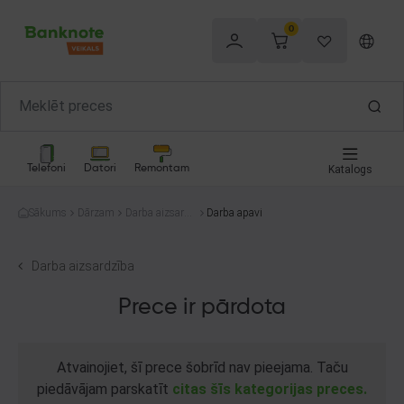
0
Telefoni
Datori
Remontam
Katalogs
Sākums
Dārzam
Darba aizsardz
Darba apavi
ība
Darba aizsardzība
Prece ir pārdota
Atvainojiet, šī prece šobrīd nav pieejama. Taču
piedāvājam parskatīt
citas šīs kategorijas preces.