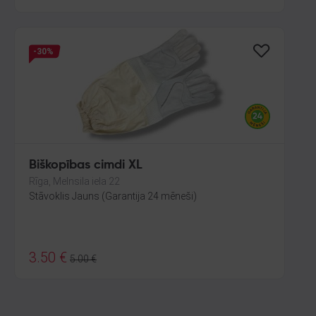
-30%
Biškopības cimdi XL
Rīga, Melnsila iela 22
Stāvoklis Jauns (Garantija 24 mēneši)
3.50
€
5.00
€