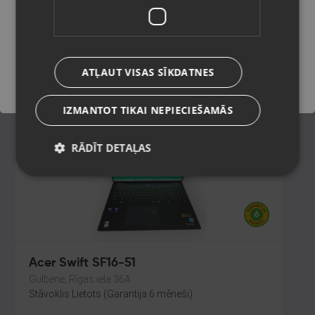
Rīga, Pērnavas iela 55-4/5
Stāvoklis Lietots (Garantija 6 mēneši)
Saglabāt
175.00
€
ATĻAUT VISAS SĪKDATNES
No
7.96
€
/mēn.
IZMANTOT TIKAI NEPIECIEŠAMĀS
RĀDĪT DETAĻAS
Acer Swift SF16-51
Gulbene, Rīgas iela 36A
Stāvoklis Lietots (Garantija 6 mēneši)