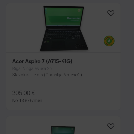
Acer Aspire 7 (A715-41G)
Rīga, Nīcgales iela 2b
Stāvoklis Lietots (Garantija 6 mēneši)
305.00
€
No
13.87
€
/mēn.