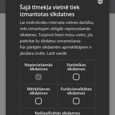
Šajā tīmekļa vietnē tiek
izmantotas sīkdatnes
LATVIAN
Acer Aspire 3 N22C6
Lai nodrošinātu interneta vietnes darbību,
Ķekava, Nākotnes iela 1
RUSSIAN
mēs izmantojam obligāti nepieciešamās
Stāvoklis Mazlietots (Garantija 12 mēneši)
LITHUANIAN
sīkdatnes. Turpinot lietot mūsu vietni, jūs
Pasūtījumi tiks piegādāti uz
piekrītat šo sīkdatņu izmantošanai.
izvēlēto valsti
430.00
€
Par pārējām sīkdatnēm apmeklētājiem ir
No
19.55
€
/mēn.
jāizdara izvēle.
Lasīt vairāk
Vietnes saturs būs attēlots izvēlētajā
valodā
Nepieciešamās
Statistikas
sīkdatnes
sīkdatnes
Valsts
Mērķēšanas
Funkcionalitātes
sīkdatnes
sīkdatnes
Valoda
Latviešu / Latvian
Neklasificētās sīkdatnes
Acer Aspire 3