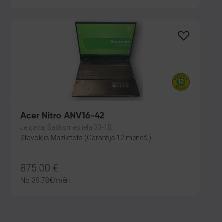
Acer Nitro ANV16-42
Jelgava, Satiksmes iela 33-1B
Stāvoklis Mazlietots (Garantija 12 mēneši)
875.00
€
No
39.78
€
/mēn.