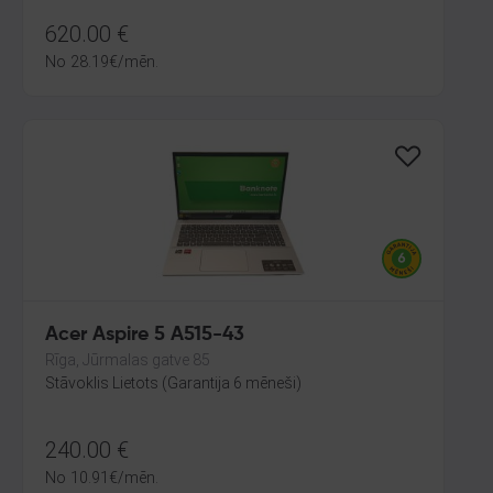
620.00
€
No
28.19
€
/mēn.
Acer Aspire 5 A515-43
Rīga, Jūrmalas gatve 85
Stāvoklis Lietots (Garantija 6 mēneši)
240.00
€
No
10.91
€
/mēn.