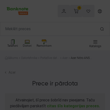
0
Telefoni
Datori
Remontam
Katalogs
Sākums
Datortehnika
Portatīvie dator
Acer
Acer Nitro AN51
i
5-58
Acer
Prece ir pārdota
Atvainojiet, šī prece šobrīd nav pieejama. Taču
piedāvājam parskatīt
citas šīs kategorijas preces.