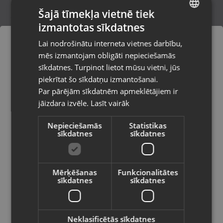
Šajā tīmekļa vietnē tiek
izmantotas sīkdatnes
LATVIAN
Whirlpool W8I HT40 T
Lai nodrošinātu interneta vietnes darbību,
Rīga, Jūrmalas gatve 30
RUSSIAN
mēs izmantojam obligāti nepieciešamās
Stāvoklis Mazlietots (Garantija 12 mēneši)
LITHUANIAN
sīkdatnes. Turpinot lietot mūsu vietni, jūs
Pasūtījumi tiks piegādāti uz
piekrītat šo sīkdatņu izmantošanai.
izvēlēto valsti
320.00
€
Par pārējām sīkdatnēm apmeklētājiem ir
No
14.55
€
/mēn.
jāizdara izvēle.
Lasīt vairāk
Vietnes saturs būs attēlots izvēlētajā
valodā
Nepieciešamās
Statistikas
sīkdatnes
sīkdatnes
Valsts
Mērķēšanas
Funkcionalitātes
sīkdatnes
sīkdatnes
Valoda
Latviešu / Latvian
Neklasificētās sīkdatnes
Grohe Bau Cosmopolitan E