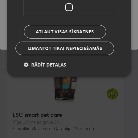
Ogre, Skolas iela 4
Stāvoklis Jauns (Garantija 24 mēneši)
Saglabāt
150.00
€
ATĻAUT VISAS SĪKDATNES
No
6.82
€
/mēn.
IZMANTOT TIKAI NEPIECIEŠAMĀS
RĀDĪT DETAĻAS
LSC smart pet care
Rīga, Jūrmalas gatve 30
Stāvoklis Mazlietots (Garantija 12 mēneši)