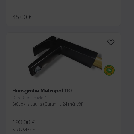
45.00
€
Hansgrohe Metropol 110
Ogre, Skolas iela 4
Stāvoklis Jauns (Garantija 24 mēneši)
190.00
€
No
8.64
€
/mēn.