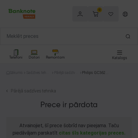
0
Telefoni
Datori
Remontam
Katalogs
Sākums
Sadzīves tehni
Pārējā sadzīves
Philips GC362/8
ka
tehnika
0
Pārējā sadzīves tehnika
Prece ir pārdota
Atvainojiet, šī prece šobrīd nav pieejama. Taču
piedāvājam parskatīt
citas šīs kategorijas preces.