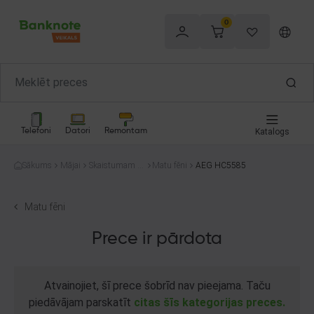
0
Telefoni
Datori
Remontam
Katalogs
Sākums
Mājai
Skaistumam u
Matu fēni
AEG HC5585
n veselībai
Matu fēni
Prece ir pārdota
Atvainojiet, šī prece šobrīd nav pieejama. Taču
piedāvājam parskatīt
citas šīs kategorijas preces.