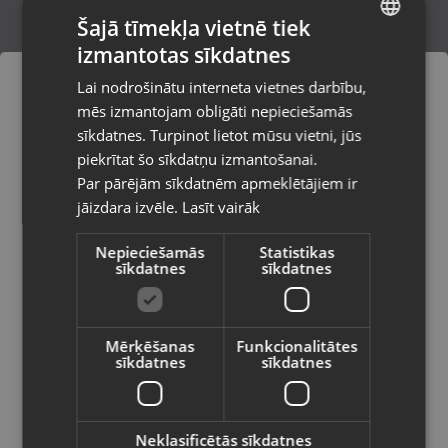
Šajā tīmekļa vietnē tiek
izmantotas sīkdatnes
LATVIAN
Dyson Airwrap HS05
Lai nodrošinātu interneta vietnes darbību,
Rīga, Paula Lejiņa iela 2
RUSSIAN
mēs izmantojam obligāti nepieciešamās
Stāvoklis Lietots (Garantija 6 mēneši)
LITHUANIAN
sīkdatnes. Turpinot lietot mūsu vietni, jūs
Pasūtījumi tiks piegādāti uz
piekrītat šo sīkdatņu izmantošanai.
izvēlēto valsti
300.00
€
Par pārējām sīkdatnēm apmeklētājiem ir
No
13.64
€
/mēn.
jāizdara izvēle.
Lasīt vairāk
Vietnes saturs būs attēlots izvēlētajā
valodā
Nepieciešamās
Statistikas
sīkdatnes
sīkdatnes
Valsts
Mērķēšanas
Funkcionalitātes
sīkdatnes
sīkdatnes
Valoda
Latviešu / Latvian
Neklasificētās sīkdatnes
DuraChi GF8107EU