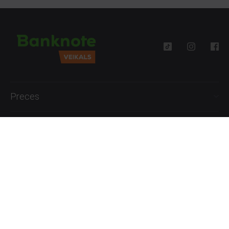
Preces
Palīdzība
Informācija
+371 27777762
P.-Pk. 09:00 - 18:00