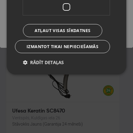
Rīga, Brīvības gatve 432
Stāvoklis Lietots (Garantija 6 mēneši)
Saglabāt
ATĻAUT VISAS SĪKDATNES
30.00
€
IZMANTOT TIKAI NEPIECIEŠAMĀS
RĀDĪT DETAĻAS
Ufesa Keratin SC8470
Ventspils, Kuldīgas iela 26
Stāvoklis Jauns (Garantija 24 mēneši)