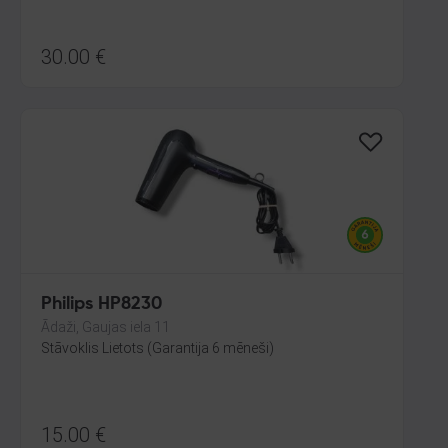
30.00
€
Philips HP8230
Ādaži, Gaujas iela 11
Stāvoklis Lietots (Garantija 6 mēneši)
15.00
€