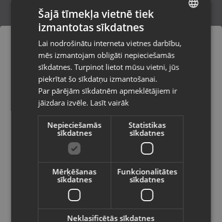
Šajā tīmekļa vietnē tiek
izmantotas sīkdatnes
LATVIAN
Zelta auskari
Lai nodrošinātu interneta vietnes darbību,
Rīga, Nīcgales iela 2b
RUSSIAN
mēs izmantojam obligāti nepieciešamās
Stāvoklis Restaurēts (Garantija 24 mēneši)
LITHUANIAN
sīkdatnes. Turpinot lietot mūsu vietni, jūs
Pasūtījumi tiks piegādāti uz
piekrītat šo sīkdatņu izmantošanai.
izvēlēto valsti
276.00
€
Par pārējām sīkdatnēm apmeklētājiem ir
No
12.55
€
/mēn.
jāizdara izvēle.
Lasīt vairāk
Vietnes saturs būs attēlots izvēlētajā
valodā
Nepieciešamās
Statistikas
sīkdatnes
sīkdatnes
Valsts
Mērķēšanas
Funkcionalitātes
sīkdatnes
sīkdatnes
Valoda
Latviešu / Latvian
Neklasificētās sīkdatnes
Zelta auskari