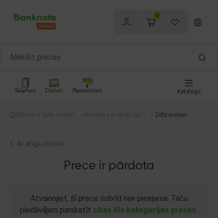
0
Telefoni
Datori
Remontam
Katalogs
Sākums
Zelta juvelierizs
Auskari
Ar angļu aizda
Zelta auskari
trādājumi
ri
Ar angļu aizdari
Prece ir pārdota
Atvainojiet, šī prece šobrīd nav pieejama. Taču
piedāvājam parskatīt
citas šīs kategorijas preces.