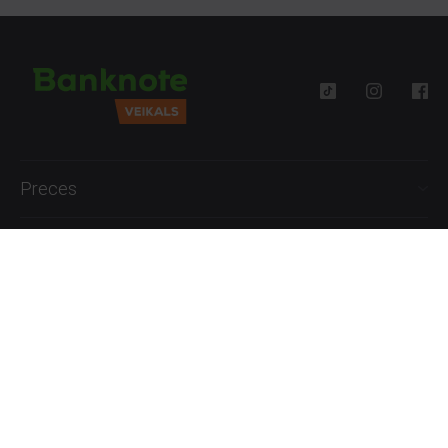
Preces
Palīdzība
Informācija
+371 27777762
P.-Pk. 09:00 - 18:00