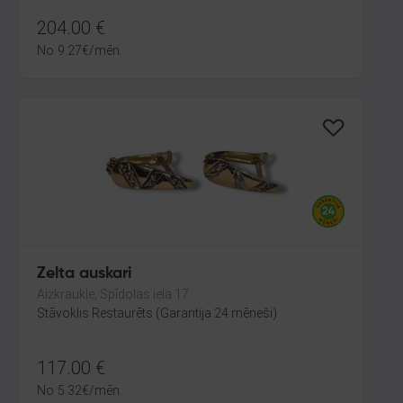
204.00
€
No
9.27
€
/mēn.
Zelta auskari
Aizkraukle, Spīdolas iela 17
Stāvoklis Restaurēts (Garantija 24 mēneši)
117.00
€
No
5.32
€
/mēn.