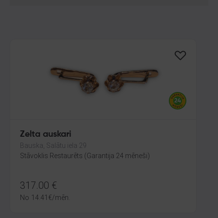
Zelta auskari
Bauska, Salātu iela 29
Stāvoklis Restaurēts (Garantija 24 mēneši)
317.00
€
No
14.41
€
/mēn.