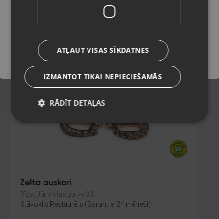
Rīga, Dzelzavas iela 53
Stāvoklis Restaurēts (Garantija 24 mēneši)
Saglabāt
400.00
€
ATĻAUT VISAS SĪKDATNES
No
18.19
€
/mēn.
IZMANTOT TIKAI NEPIECIEŠAMĀS
RĀDĪT DETAĻAS
Zelta auskari
Rīga, Jūrmalas gatve 30
Stāvoklis Restaurēts (Garantija 24 mēneši)