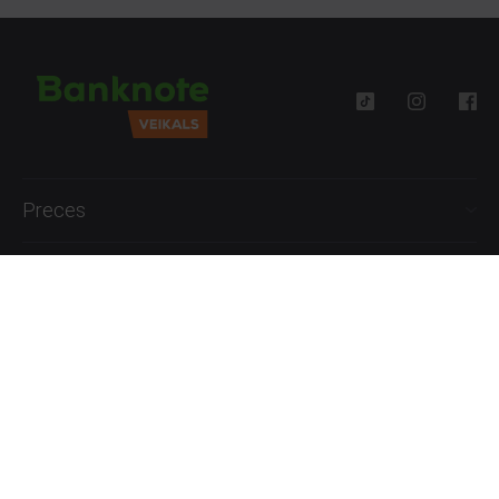
Preces
Palīdzība
Informācija
+371 27777762
P.-Pk. 09:00 - 18:00