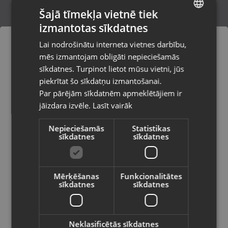
Šajā tīmekļa vietnē tiek
izmantotas sīkdatnes
LATVIAN
Power cord
Lai nodrošinātu interneta vietnes darbību,
Liepāja, Tirgoņu iela 25
RUSSIAN
mēs izmantojam obligāti nepieciešamās
Stāvoklis Jauns (Garantija 24 mēneši)
LITHUANIAN
sīkdatnes. Turpinot lietot mūsu vietni, jūs
Pasūtījumi tiks piegādāti uz
piekrītat šo sīkdatņu izmantošanai.
izvēlēto valsti
Par pārējām sīkdatnēm apmeklētājiem ir
4.30
€
jāizdara izvēle.
Lasīt vairāk
Vietnes saturs būs attēlots izvēlētajā
valodā
Nepieciešamās
Statistikas
sīkdatnes
sīkdatnes
Valsts
Mērķēšanas
Funkcionalitātes
sīkdatnes
sīkdatnes
Valoda
Latviešu / Latvian
Neklasificētās sīkdatnes
Bresser DST-1028 5.1MP