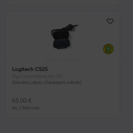
Logitech C525
Rīga, Lokomotīves iela 100
Stāvoklis Lietots (Garantija 6 mēneši)
65.00
€
No
2.96
€
/mēn.