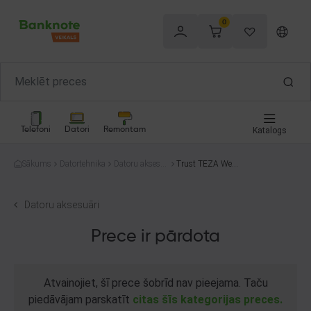
0
Telefoni
Datori
Remontam
Katalogs
Sākums
Datortehnika
Datoru aksesu
Trust TEZA Web
āri
cam Ultra HD 4K
with tripod stand
Datoru aksesuāri
Prece ir pārdota
Atvainojiet, šī prece šobrīd nav pieejama. Taču
piedāvājam parskatīt
citas šīs kategorijas preces.