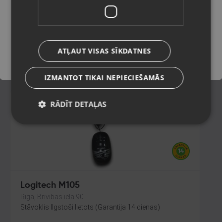
Jūrmala, Nometņu iela 12-8
Stāvoklis Mazlietots (Garantija 12 mēneši)
Saglabāt
119.00
€
ATĻAUT VISAS SĪKDATNES
No
5.41
€
/mēn.
IZMANTOT TIKAI NEPIECIEŠAMĀS
RĀDĪT DETAĻAS
Logitech M105
Rīga, Brīvības iela 90
Stāvoklis Ilgstoši lietots (Garantija 14 dienas)