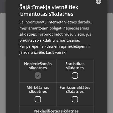
Šajā tīmekļa vietnē tiek
izmantotas sīkdatnes
LATVIAN
Caterpillar S75
Lai nodrošinātu interneta vietnes darbību,
Ventspils, Lidotāju iela 24-37
RUSSIAN
mēs izmantojam obligāti nepieciešamās
Stāvoklis Lietots (Garantija 6 mēneši)
LITHUANIAN
sīkdatnes. Turpinot lietot mūsu vietni, jūs
Pasūtījumi tiks piegādāti uz
piekrītat šo sīkdatņu izmantošanai.
izvēlēto valsti
180.00
€
Par pārējām sīkdatnēm apmeklētājiem ir
No
8.18
€
/mēn.
jāizdara izvēle.
Lasīt vairāk
Vietnes saturs būs attēlots izvēlētajā
valodā
Nepieciešamās
Statistikas
sīkdatnes
sīkdatnes
Valsts
Mērķēšanas
Funkcionalitātes
sīkdatnes
sīkdatnes
Valoda
Latviešu / Latvian
Neklasificētās sīkdatnes
Caterpillar S75 128GB