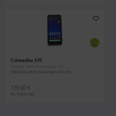
Caterpillar S75
Rēzekne, Atbrīvošanas aleja 119
Stāvoklis Lietots (Garantija 6 mēneši)
120.00
€
No
5.46
€
/mēn.