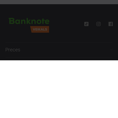
Preces
Palīdzība
Informācija
+371 27777762
P.-Pk. 09:00 - 18:00