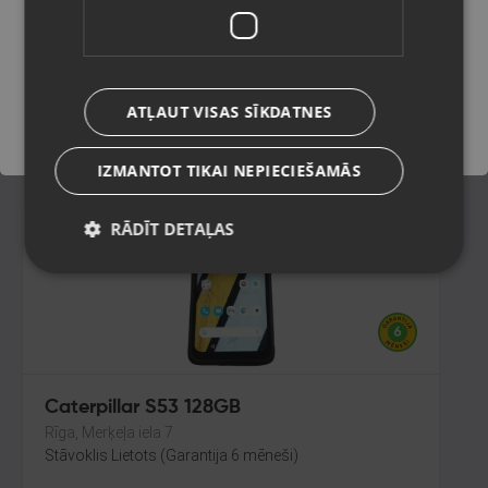
Kuldīga, Liepājas iela 9
Stāvoklis Lietots (Garantija 6 mēneši)
Saglabāt
120.00
€
ATĻAUT VISAS SĪKDATNES
No
5.46
€
/mēn.
IZMANTOT TIKAI NEPIECIEŠAMĀS
RĀDĪT DETAĻAS
Caterpillar S53 128GB
Rīga, Merķeļa iela 7
Stāvoklis Lietots (Garantija 6 mēneši)