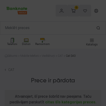
0
Telefoni
Datori
Remontam
Katalogs
Sākums
Mobilie telefoni
Viedtālruņi
CAT
Cat S40
CAT
Prece ir pārdota
Atvainojiet, šī prece šobrīd nav pieejama. Taču
piedāvājam parskatīt
citas šīs kategorijas preces.