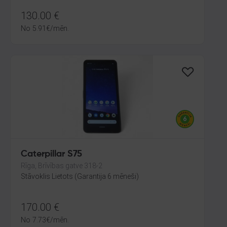
130.00
€
No
5.91
€
/mēn.
Caterpillar S75
Rīga, Brīvības gatve 318-2
Stāvoklis Lietots (Garantija 6 mēneši)
170.00
€
No
7.73
€
/mēn.