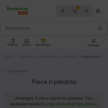
0
Telefoni
Datori
Remontam
Katalogs
Sākum
Remontam un
Elektroinstrum
Slīpmašīna
NuPower NUP18
s
celtniecībai
enti
s
7-2
Slīpmašīnas
Prece ir pārdota
Atvainojiet, šī prece šobrīd nav pieejama. Taču
piedāvājam parskatīt
citas šīs kategorijas preces.