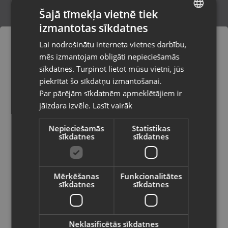
Šajā tīmekļa vietnē tiek
izmantotas sīkdatnes
LATVIAN
Besk SOM-WYTO1-18Li-125
Lai nodrošinātu interneta vietnes darbību,
Dobele, Baznīcas iela 4a
RUSSIAN
mēs izmantojam obligāti nepieciešamās
Stāvoklis Lietots (Garantija 6 mēneši)
LITHUANIAN
sīkdatnes. Turpinot lietot mūsu vietni, jūs
Pasūtījumi tiks piegādāti uz
piekrītat šo sīkdatņu izmantošanai.
izvēlēto valsti
60.00
€
Par pārējām sīkdatnēm apmeklētājiem ir
No
2.73
€
/mēn.
jāizdara izvēle.
Lasīt vairāk
Vietnes saturs būs attēlots izvēlētajā
valodā
Nepieciešamās
Statistikas
sīkdatnes
sīkdatnes
Valsts
Mērķēšanas
Funkcionalitātes
sīkdatnes
sīkdatnes
Valoda
Latviešu / Latvian
Neklasificētās sīkdatnes
Dnipro GL-240