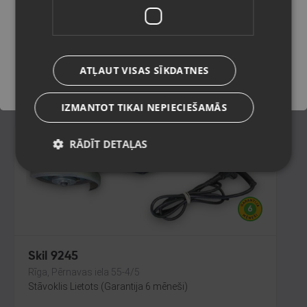
Rēzekne, Atbrīvošanas aleja 119
Stāvoklis Lietots (Garantija 6 mēneši)
Saglabāt
89.00
€
ATĻAUT VISAS SĪKDATNES
No
4.05
€
/mēn.
IZMANTOT TIKAI NEPIECIEŠAMĀS
RĀDĪT DETAĻAS
Jaunums!
Skil 9245
Rīga, Pērnavas iela 55-4/5
Stāvoklis Lietots (Garantija 6 mēneši)