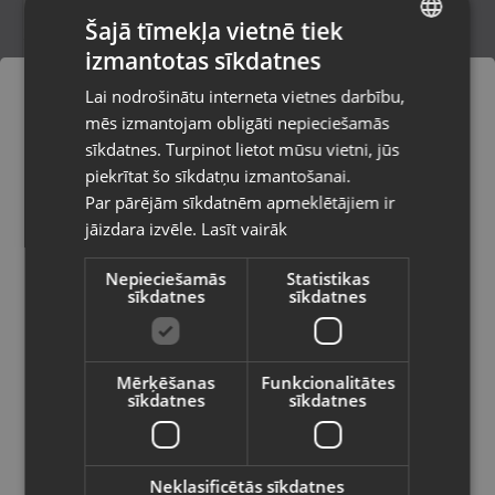
Šajā tīmekļa vietnē tiek
izmantotas sīkdatnes
LATVIAN
MaxLife Type-C uz Lightning
Lai nodrošinātu interneta vietnes darbību,
Kandava, Tirgus laukums 1
RUSSIAN
mēs izmantojam obligāti nepieciešamās
Stāvoklis Jauns (Garantija 24 mēneši)
LITHUANIAN
sīkdatnes. Turpinot lietot mūsu vietni, jūs
Pasūtījumi tiks piegādāti uz
piekrītat šo sīkdatņu izmantošanai.
izvēlēto valsti
Par pārējām sīkdatnēm apmeklētājiem ir
4.00
€
jāizdara izvēle.
Lasīt vairāk
Vietnes saturs būs attēlots izvēlētajā
valodā
Nepieciešamās
Statistikas
sīkdatnes
sīkdatnes
Valsts
Mērķēšanas
Funkcionalitātes
sīkdatnes
sīkdatnes
Valoda
Latviešu / Latvian
Neklasificētās sīkdatnes
maXlife MXUC-1 2A