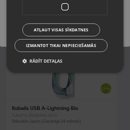
Jelgava, Pasta iela 26B
Stāvoklis Jauns (Garantija 24 mēneši)
Saglabāt
ATĻAUT VISAS SĪKDATNES
1.50
€
IZMANTOT TIKAI NEPIECIEŠAMĀS
RĀDĪT DETAĻAS
Kabelis USB A-Lightning Bio
Tukums, Elizabetes iela 6
Stāvoklis Jauns (Garantija 24 mēneši)