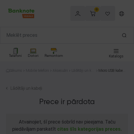
0
Telefoni
Datori
Remontam
Katalogs
Sākums
Mobilie telefoni
Aksesuāri
Lādētāji un kab
Micro USB kabeli
eļi
s
Lādētāji un kabeļi
Prece ir pārdota
Atvainojiet, šī prece šobrīd nav pieejama. Taču
piedāvājam parskatīt
citas šīs kategorijas preces.