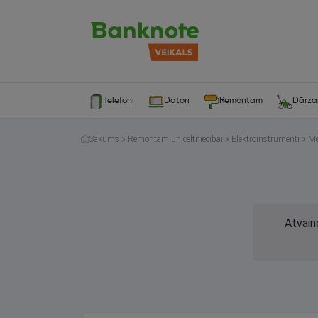
Telefoni
Datori
Remontam
Dārz
Sākums
Remontam un celtniecībai
Elektroinstrumenti
Me
Atvain