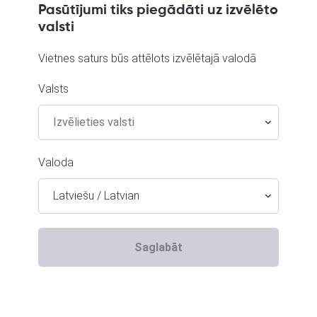
Pasūtījumi tiks piegādāti uz izvēlēto
valsti
Vietnes saturs būs attēlots izvēlētajā valodā
Mar-pol M79364
J
Valsts
Madona, Saules iela 6a
Va
Stāvoklis Mazlietots (Garantija 12 mēneši)
St
235.00
€
Valoda
4
No
10.68
€
/mēn.
Latviešu / Latvian
Saglabāt