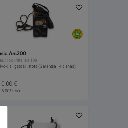
asic Arc200
ga, Hipokrāta iela 19a
āvoklis Ilgstoši lietots (Garantija 14 dienas)
10.00
€
o
5.00
€
/mēn.