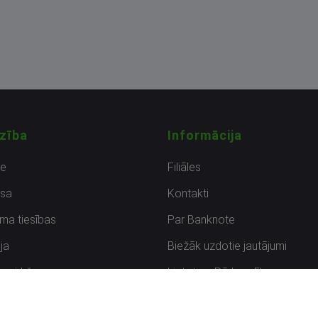
zība
Informācija
de
Filiāles
sa
Kontakti
uma tiesības
Par Banknote
ja
Biežāk uzdotie jautājumi
uzpirkšana
Lietots – Pārbaudīts
ksmes
Noteikumi un privātuma politik