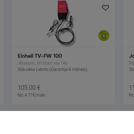
Einhell TV-FW 100
J
Jēkabpils, Brīvības iela 146
Rī
Stāvoklis Lietots (Garantija 6 mēneši)
St
105.00
€
1
No
4.77
€
/mēn.
N