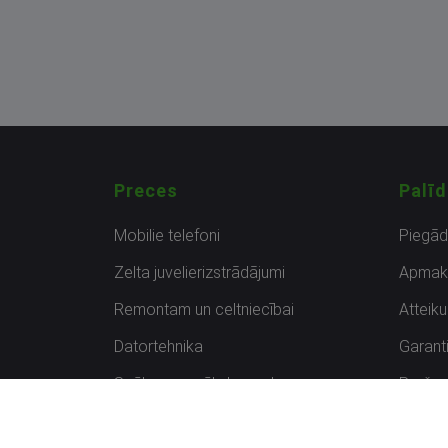
Preces
Palīd
Mobilie telefoni
Piegā
Zelta juvelierizstrādājumi
Apmak
Remontam un celtniecībai
Atteik
Datortehnika
Garanti
Spēles un spēļu konsoles
Preču 
Planšetdatori
Atsau