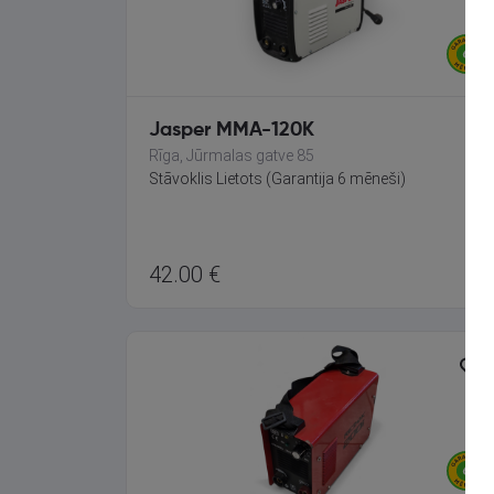
Jasper MMA-120K
Rīga, Jūrmalas gatve 85
Stāvoklis Lietots (Garantija 6 mēneši)
42.00
€