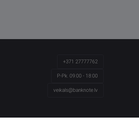
+371 27777762
P.-Pk. 09:00 - 18:00
veikals@banknote.lv
a