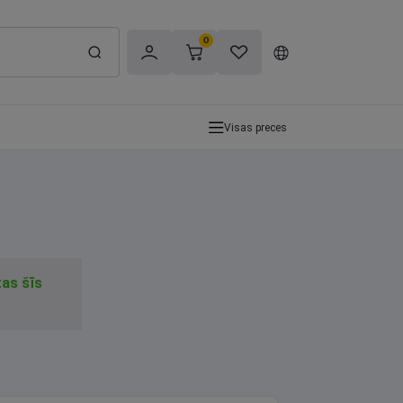
0
Visas preces
tas šīs