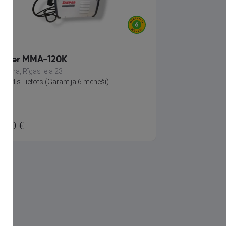
asper MMA-120K
lmiera, Rīgas iela 23
āvoklis Lietots (Garantija 6 mēneši)
5.00
€