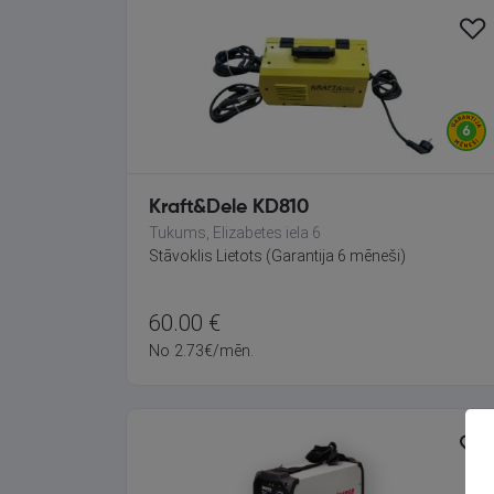
Kraft&Dele KD810
Tukums, Elizabetes iela 6
Stāvoklis Lietots (Garantija 6 mēneši)
60.00
€
No
2.73
€
/mēn.