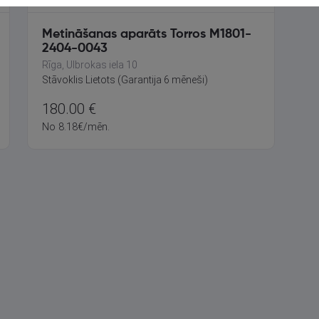
Metināšanas aparāts Torros M1801-
2404-0043
Rīga, Ulbrokas iela 10
Stāvoklis Lietots (Garantija 6 mēneši)
180.00
€
No
8.18
€
/mēn.