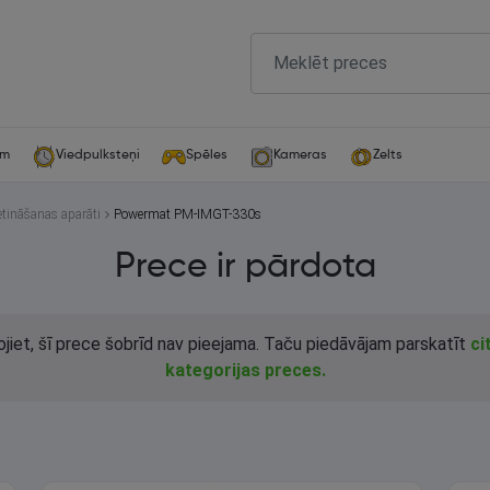
am
Viedpulksteņi
Spēles
Kameras
Zelts
tināšanas aparāti
Powermat PM-IMGT-330s
Prece ir pārdota
ojiet, šī prece šobrīd nav pieejama. Taču piedāvājam parskatīt
ci
kategorijas preces.