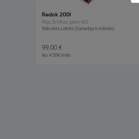
Redok 200I
Rīga, Brīvības gatve 432
Stāvoklis Lietots (Garantija 6 mēneši)
99.00
€
No
4.50
€
/mēn.