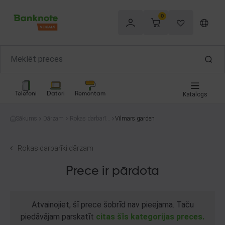
0
Telefoni
Datori
Remontam
Katalogs
Sākums
Dārzam
Rokas darbarīki
Vilmars garden
dārzam
Rokas darbarīki dārzam
Prece ir pārdota
Atvainojiet, šī prece šobrīd nav pieejama. Taču
piedāvājam parskatīt
citas šīs kategorijas preces.