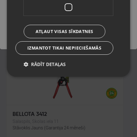
Salaspils, Skolas iela 11
Stāvoklis Jauns (Garantija 24 mēneši)
Saglabāt
ATĻAUT VISAS SĪKDATNES
8.00
€
IZMANTOT TIKAI NEPIECIEŠAMĀS
RĀDĪT DETAĻAS
BELLOTA 3412
Salaspils, Skolas iela 11
Stāvoklis Jauns (Garantija 24 mēneši)