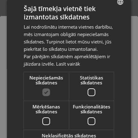
Šajā tīmekļa vietnē tiek
izmantotas sīkdatnes
LATVIAN
Bellota 3412
Lai nodrošinātu interneta vietnes darbību,
Rīga, Katoļu iela 7
RUSSIAN
mēs izmantojam obligāti nepieciešamās
Stāvoklis Jauns (Garantija 24 mēneši)
LITHUANIAN
sīkdatnes. Turpinot lietot mūsu vietni, jūs
Pasūtījumi tiks piegādāti uz
piekrītat šo sīkdatņu izmantošanai.
izvēlēto valsti
Par pārējām sīkdatnēm apmeklētājiem ir
21.00
€
jāizdara izvēle.
Lasīt vairāk
Vietnes saturs būs attēlots izvēlētajā
valodā
Nepieciešamās
Statistikas
sīkdatnes
sīkdatnes
Valsts
Mērķēšanas
Funkcionalitātes
sīkdatnes
sīkdatnes
Valoda
Latviešu / Latvian
Neklasificētās sīkdatnes
BELLOTA 3418