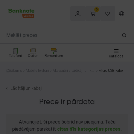
0
Telefoni
Datori
Remontam
Katalogs
Sākums
Mobilie telefoni
Aksesuāri
Lādētāji un kab
Micro USB kabeli
eļi
s
Lādētāji un kabeļi
Prece ir pārdota
Atvainojiet, šī prece šobrīd nav pieejama. Taču
piedāvājam parskatīt
citas šīs kategorijas preces.