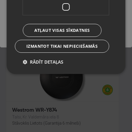
Kuldīga, Liepājas iela 9
Stāvoklis Jauns (Garantija 24 mēneši)
Saglabāt
ATĻAUT VISAS SĪKDATNES
8.00
€
IZMANTOT TIKAI NEPIECIEŠAMĀS
RĀDĪT DETAĻAS
Westrom WR-Y874
Talsi, Kr. Valdemāra iela 8
Stāvoklis Lietots (Garantija 6 mēneši)