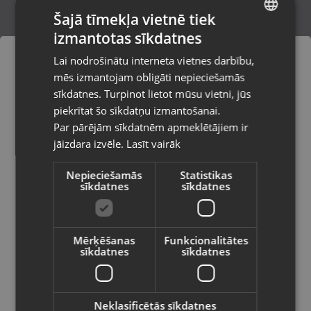
Šajā tīmekļa vietnē tiek
izmantotas sīkdatnes
LATVIAN
Tīkla lādētājs USB C-Lightning
Lai nodrošinātu interneta vietnes darbību,
Jēkabpils, Brīvības iela 146
RUSSIAN
mēs izmantojam obligāti nepieciešamās
Stāvoklis Jauns (Garantija 24 mēneši)
LITHUANIAN
sīkdatnes. Turpinot lietot mūsu vietni, jūs
Pasūtījumi tiks piegādāti uz
piekrītat šo sīkdatņu izmantošanai.
izvēlēto valsti
Par pārējām sīkdatnēm apmeklētājiem ir
14.00
€
jāizdara izvēle.
Lasīt vairāk
Vietnes saturs būs attēlots izvēlētajā
valodā
Nepieciešamās
Statistikas
sīkdatnes
sīkdatnes
Valsts
Mērķēšanas
Funkcionalitātes
sīkdatnes
sīkdatnes
Valoda
Latviešu / Latvian
Neklasificētās sīkdatnes
maXlife MXUC-01 USB A-Ligtning Nylon