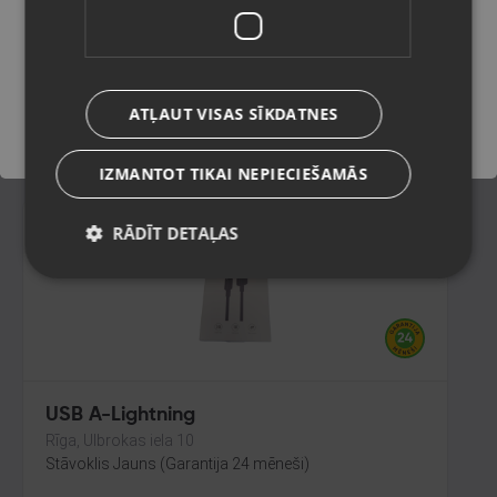
Jelgava, Pasta iela 26B
Stāvoklis Jauns (Garantija 24 mēneši)
Saglabāt
ATĻAUT VISAS SĪKDATNES
1.20
€
IZMANTOT TIKAI NEPIECIEŠAMĀS
RĀDĪT DETAĻAS
USB A-Lightning
Rīga, Ulbrokas iela 10
Stāvoklis Jauns (Garantija 24 mēneši)