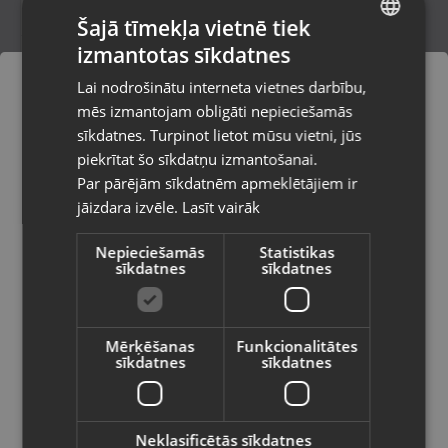
Šajā tīmekļa vietnē tiek
izmantotas sīkdatnes
LATVIAN
maXlife USB Charger MXTC-01
Lai nodrošinātu interneta vietnes darbību,
(MicroUSB White)
RUSSIAN
mēs izmantojam obligāti nepieciešamās
Jelgava, Rīgas iela 53B
LITHUANIAN
Stāvoklis Jauns (Garantija 24 mēneši)
sīkdatnes. Turpinot lietot mūsu vietni, jūs
Pasūtījumi tiks piegādāti uz
piekrītat šo sīkdatņu izmantošanai.
izvēlēto valsti
Par pārējām sīkdatnēm apmeklētājiem ir
2.70
€
jāizdara izvēle.
Lasīt vairāk
Vietnes saturs būs attēlots izvēlētajā
valodā
Nepieciešamās
Statistikas
sīkdatnes
sīkdatnes
Valsts
Mērķēšanas
Funkcionalitātes
sīkdatnes
sīkdatnes
Valoda
Latviešu / Latvian
Neklasificētās sīkdatnes
Maxlife USB 3.0 to USB-C Adapter