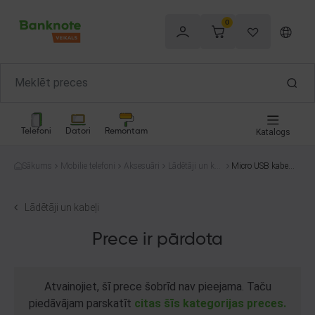
0
Telefoni
Datori
Remontam
Katalogs
Sākums
Mobilie telefoni
Aksesuāri
Lādētāji un kab
Micro USB kabeli
eļi
s
Lādētāji un kabeļi
Prece ir pārdota
Atvainojiet, šī prece šobrīd nav pieejama. Taču
piedāvājam parskatīt
citas šīs kategorijas preces.