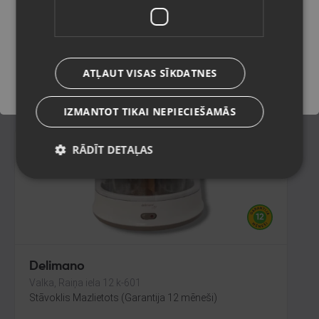
Rīga, Latgales iela 250 k-3
Stāvoklis Lietots (Garantija 6 mēneši)
Saglabāt
ATĻAUT VISAS SĪKDATNES
20.00
€
IZMANTOT TIKAI NEPIECIEŠAMĀS
RĀDĪT DETAĻAS
Delimano
Valka, Raiņa iela 12 k-601
Stāvoklis Mazlietots (Garantija 12 mēneši)