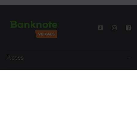
Preces
Palīdzība
Informācija
+371 27777762
P.-Pk. 09:00 - 18:00