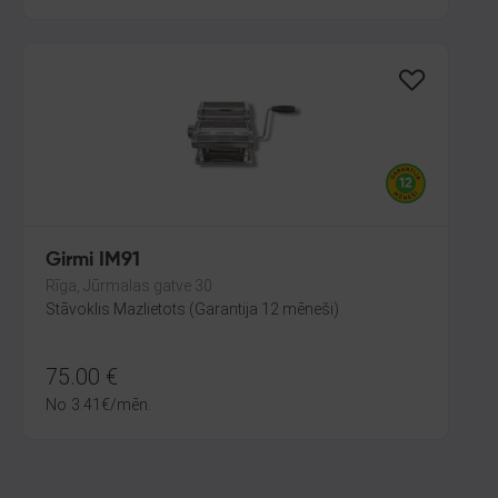
Girmi IM91
Rīga, Jūrmalas gatve 30
Stāvoklis Mazlietots (Garantija 12 mēneši)
75.00
€
No
3.41
€
/mēn.