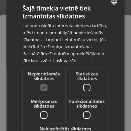
Šajā tīmekļa vietnē tiek
izmantotas sīkdatnes
LATVIAN
Ariete 917 Pizza in 4 Minute
Lai nodrošinātu interneta vietnes darbību,
Valmiera, Rīgas iela 23
RUSSIAN
mēs izmantojam obligāti nepieciešamās
Stāvoklis Mazlietots (Garantija 12 mēneši)
LITHUANIAN
sīkdatnes. Turpinot lietot mūsu vietni, jūs
Pasūtījumi tiks piegādāti uz
piekrītat šo sīkdatņu izmantošanai.
izvēlēto valsti
Par pārējām sīkdatnēm apmeklētājiem ir
31.00
€
jāizdara izvēle.
Lasīt vairāk
Vietnes saturs būs attēlots izvēlētajā
valodā
Nepieciešamās
Statistikas
sīkdatnes
sīkdatnes
Valsts
Mērķēšanas
Funkcionalitātes
sīkdatnes
sīkdatnes
Valoda
Latviešu / Latvian
Neklasificētās sīkdatnes
Clatronic BFS 3616