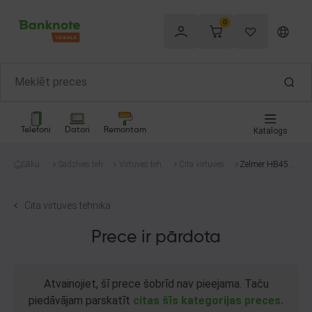
0
Telefoni
Datori
Remontam
Katalogs
Sākum
Sadzīves tehni
Virtuves tehni
Cita virtuves te
Zelmer HB455
s
ka
ka
hnika
2I
Cita virtuves tehnika
Prece ir pārdota
Atvainojiet, šī prece šobrīd nav pieejama. Taču
piedāvājam parskatīt
citas šīs kategorijas preces.