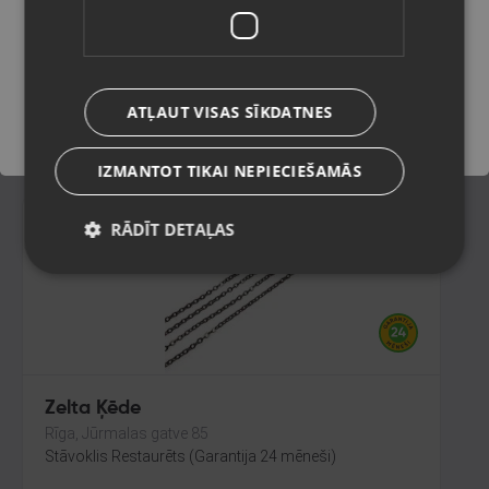
Rīga, Paula Lejiņa iela 2
Stāvoklis Restaurēts (Garantija 24 mēneši)
Saglabāt
422.00
€
ATĻAUT VISAS SĪKDATNES
No
19.19
€
/mēn.
IZMANTOT TIKAI NEPIECIEŠAMĀS
RĀDĪT DETAĻAS
Zelta Ķēde
Rīga, Jūrmalas gatve 85
Stāvoklis Restaurēts (Garantija 24 mēneši)