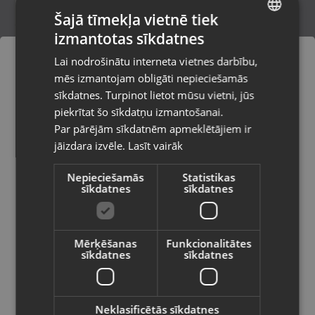
Šajā tīmekļa vietnē tiek
izmantotas sīkdatnes
LATVIAN
Zelta Ķēde
Lai nodrošinātu interneta vietnes darbību,
Jelgava, Rīgas iela 53B
RUSSIAN
mēs izmantojam obligāti nepieciešamās
Stāvoklis Restaurēts (Garantija 24 mēneši)
LITHUANIAN
sīkdatnes. Turpinot lietot mūsu vietni, jūs
Pasūtījumi tiks piegādāti uz
piekrītat šo sīkdatņu izmantošanai.
izvēlēto valsti
520.00
€
Par pārējām sīkdatnēm apmeklētājiem ir
No
23.64
€
/mēn.
jāizdara izvēle.
Lasīt vairāk
Vietnes saturs būs attēlots izvēlētajā
valodā
Nepieciešamās
Statistikas
sīkdatnes
sīkdatnes
Valsts
Mērķēšanas
Funkcionalitātes
sīkdatnes
sīkdatnes
Valoda
Latviešu / Latvian
Neklasificētās sīkdatnes
Zelts Ķēde