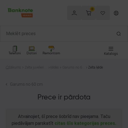
0
Telefoni
Datori
Remontam
Katalogs
Sākums
Zelta juvelierizs
Ķēdes
Garums no 60
Zelta ķēde
trādājumi
cm
Garums no 60 cm
Prece ir pārdota
Atvainojiet, šī prece šobrīd nav pieejama. Taču
piedāvājam parskatīt
citas šīs kategorijas preces.