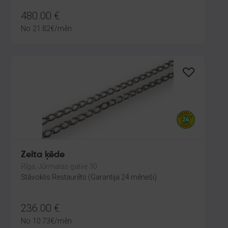
480.00
€
No
21.82
€
/mēn.
Zelta ķēde
Rīga, Jūrmalas gatve 30
Stāvoklis Restaurēts (Garantija 24 mēneši)
236.00
€
No
10.73
€
/mēn.