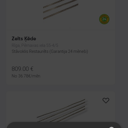
Zelts Ķēde
Rīga, Pērnavas iela 55-4/5
Stāvoklis Restaurēts (Garantija 24 mēneši)
809.00
€
No
36.78
€
/mēn.