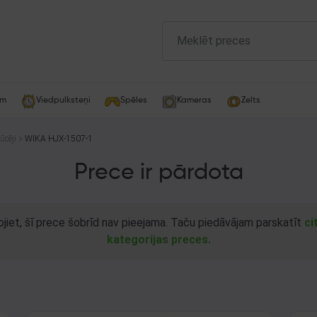
am
Viedpulksteņi
Spēles
Kameras
Zelts
ūcēji
WIKA HJX-1507-1
Prece ir pārdota
ojiet, šī prece šobrīd nav pieejama. Taču piedāvājam parskatīt
ci
kategorijas preces.