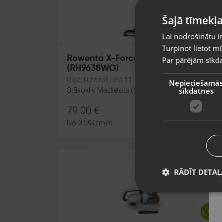
Šajā tīmekļa
Lai nodrošinātu i
Turpinot lietot mū
Rowenta X-Force Flex 8.60
Par pārējām sīkda
(RH9638WO)
Rīga, Dižozolu iela 11
Nepieciešamā
sīkdatnes
Stāvoklis Mazlietots (Garantija 12 mēneši)
79.00
€
No
3.59
€
/mēn.
RĀDĪT DETAĻ