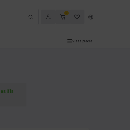
0
Visas preces
tas šīs