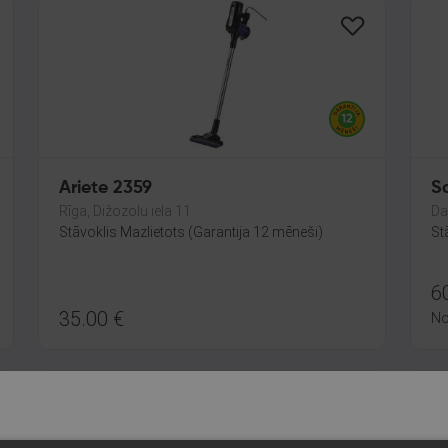
Ariete 2359
S
Rīga, Dižozolu iela 11
Da
Stāvoklis Mazlietots (Garantija 12 mēneši)
St
6
35.00
€
N