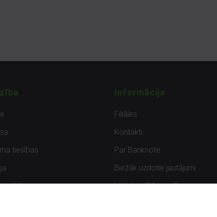
zība
Informācija
de
Filiāles
sa
Kontakti
uma tiesības
Par Banknote
ja
Biežāk uzdotie jautājumi
uzpirkšana
Lietots – Pārbaudīts
ksmes
Noteikumi un privātuma politik