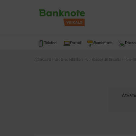
Telefoni
Datori
Remontam
Dārz
Sākums
Sadzīves tehnika
Putekļsūcēji un tīrīšana
Putekļs
Atvain