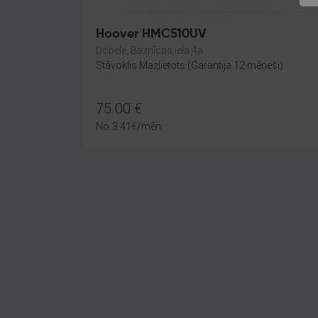
Hoover HMC510UV
Dobele, Baznīcas iela 4a
Stāvoklis Mazlietots (Garantija 12 mēneši)
75.00
€
No
3.41
€
/mēn.