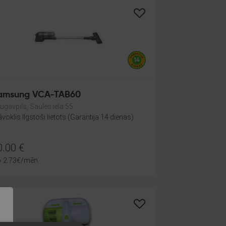
amsung VCA-TAB60
ugavpils, Saules iela 55
āvoklis Ilgstoši lietots (Garantija 14 dienas)
0.00
€
o
2.73
€
/mēn.