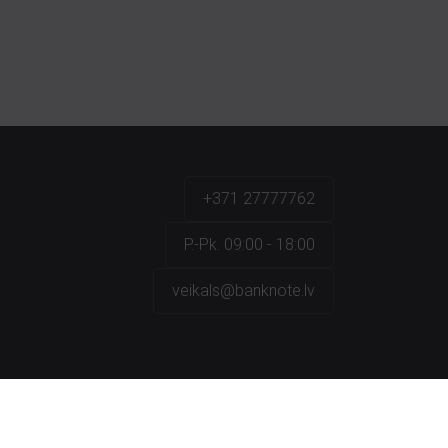
+371 27777762
P.-Pk. 09:00 - 18:00
veikals@banknote.lv
a