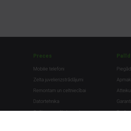
Preces
Palīd
Mobilie telefoni
Piegā
Zelta juvelierizstrādājumi
Apmak
Remontam un celtniecībai
Atteik
Datortehnika
Garanti
Spēles un spēļu konsoles
Preču 
Planšetdatori
Atsau