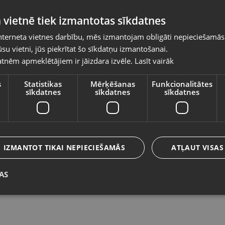
Pasūtījumi tiks piegādāti uz izvēlēto
 vietnē tiek izmantotas sīkdatnes
valsti
nterneta vietnes darbību, mēs izmantojam obligāti nepieciešamās
Vietnes saturs būs attēlots izvēlētajā valodā
su vietni, jūs piekrītat šo sīkdatņu izmantošanai.
Beper Briciolo
M
tnēm apmeklētājiem ir jāizdara izvēle.
Lasīt vairāk
Valsts
Liepāja, Lielā iela 4
Rī
Stāvoklis Lietots (Garantija 6 mēneši)
St
s
Statistikas
Mērķēšanas
Funkcionalitātes
sīkdatnes
sīkdatnes
sīkdatnes
Valoda
20.00
€
2
Latviešu / Latvian
IZMANTOT TIKAI NEPIECIEŠAMĀS
ATĻAUT VISAS
AS
Saglabāt