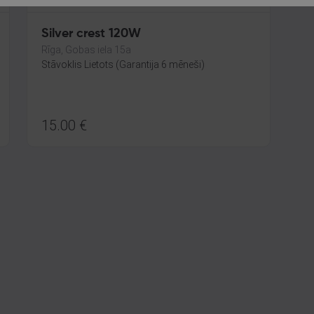
Silver crest 120W
Rīga, Gobas iela 15a
Stāvoklis Lietots (Garantija 6 mēneši)
15.00
€