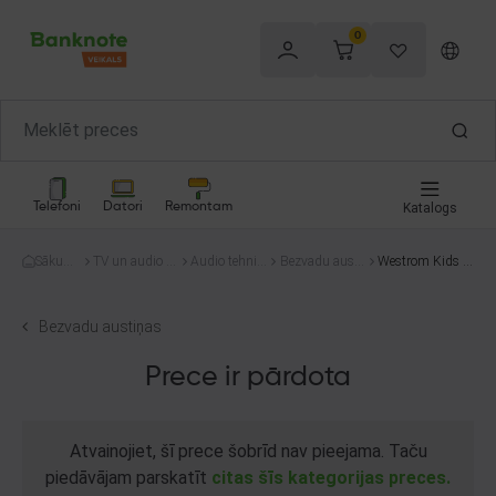
0
Telefoni
Datori
Remontam
Katalogs
Sākum
TV un audio te
Audio tehnik
Bezvadu austi
Westrom Kids E
s
hnika
a
ņas
dition TWS Earb
uds
Bezvadu austiņas
Prece ir pārdota
Atvainojiet, šī prece šobrīd nav pieejama. Taču
piedāvājam parskatīt
citas šīs kategorijas preces.