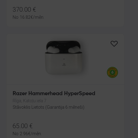
370.00
€
No
16.82
€
/mēn.
Razer Hammerhead HyperSpeed
Rīga, Katoļu iela 7
Stāvoklis Lietots (Garantija 6 mēneši)
65.00
€
No
2.96
€
/mēn.