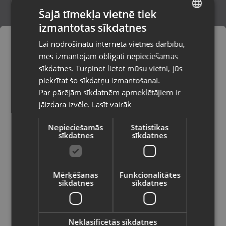
Šajā tīmekļa vietnē tiek
izmantotas sīkdatnes
LATVIAN
Westrom WR-BT2291H
Lai nodrošinātu interneta vietnes darbību,
Rīga, Jūrmalas gatve 85
RUSSIAN
mēs izmantojam obligāti nepieciešamās
Stāvoklis Lietots (Garantija 6 mēneši)
LITHUANIAN
sīkdatnes. Turpinot lietot mūsu vietni, jūs
Pasūtījumi tiks piegādāti uz
piekrītat šo sīkdatņu izmantošanai.
izvēlēto valsti
Par pārējām sīkdatnēm apmeklētājiem ir
10.00
€
jāizdara izvēle.
Lasīt vairāk
Vietnes saturs būs attēlots izvēlētajā
valodā
Nepieciešamās
Statistikas
sīkdatnes
sīkdatnes
Valsts
Mērķēšanas
Funkcionalitātes
sīkdatnes
sīkdatnes
Valoda
Latviešu / Latvian
Neklasificētās sīkdatnes
Jabra Pro 935