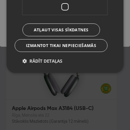
Ādaži, Gaujas iela 11
Stāvoklis Lietots (Garantija 6 mēneši)
Saglabāt
75.00
€
ATĻAUT VISAS SĪKDATNES
No
3.41
€
/mēn.
IZMANTOT TIKAI NEPIECIEŠAMĀS
RĀDĪT DETAĻAS
Apple Airpods Max A3184 (USB-C)
Rīga, Melnsila iela 22
Stāvoklis Mazlietots (Garantija 12 mēneši)