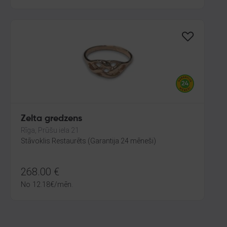
Zelta gredzens
Rīga, Prūšu iela 21
Stāvoklis Restaurēts (Garantija 24 mēneši)
268.00
€
No
12.18
€
/mēn.