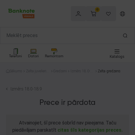
0
Telefoni
Datori
Remontam
Katalogs
Sākums
Zelta juvelierizs
Gredzeni
Izmērs 18.0-1
Zelta gredzens
trādājumi
8.9
Izmērs 18.0-18.9
Prece ir pārdota
Atvainojiet, šī prece šobrīd nav pieejama. Taču
piedāvājam parskatīt
citas šīs kategorijas preces.