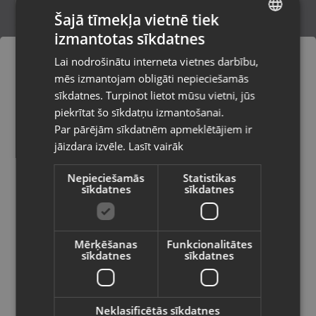
Šajā tīmekļa vietnē tiek
izmantotas sīkdatnes
LATVIAN
Zelta gredzens
Lai nodrošinātu interneta vietnes darbību,
Rīga, Ieriķu iela 3
RUSSIAN
mēs izmantojam obligāti nepieciešamās
Stāvoklis Restaurēts (Garantija 24 mēneši)
LITHUANIAN
sīkdatnes. Turpinot lietot mūsu vietni, jūs
Pasūtījumi tiks piegādāti uz
piekrītat šo sīkdatņu izmantošanai.
izvēlēto valsti
298.00
€
Par pārējām sīkdatnēm apmeklētājiem ir
No
13.55
€
/mēn.
jāizdara izvēle.
Lasīt vairāk
Vietnes saturs būs attēlots izvēlētajā
valodā
Nepieciešamās
Statistikas
sīkdatnes
sīkdatnes
Valsts
Mērķēšanas
Funkcionalitātes
sīkdatnes
sīkdatnes
Valoda
Latviešu / Latvian
Neklasificētās sīkdatnes
Zelta gredzens