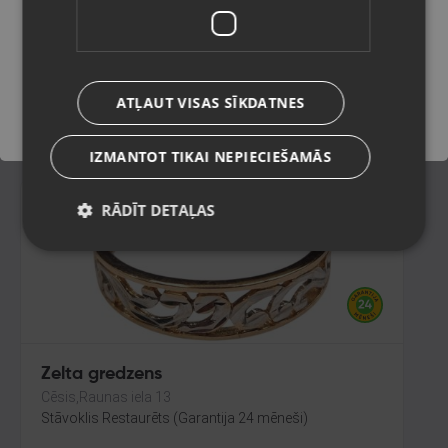
Rīga, Audēju iela 6
Stāvoklis Restaurēts (Garantija 24 mēneši)
Saglabāt
235.00
€
ATĻAUT VISAS SĪKDATNES
No
10.68
€
/mēn.
IZMANTOT TIKAI NEPIECIEŠAMĀS
RĀDĪT DETAĻAS
Zelta gredzens
Cēsis,Raunas iela 13
Stāvoklis Restaurēts (Garantija 24 mēneši)