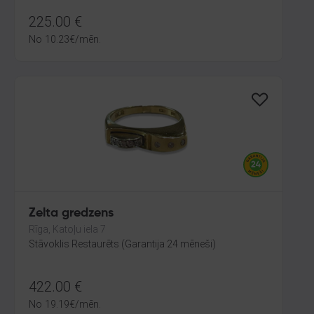
225.00
€
No
10.23
€
/mēn.
Zelta gredzens
Rīga, Katoļu iela 7
Stāvoklis Restaurēts (Garantija 24 mēneši)
422.00
€
No
19.19
€
/mēn.