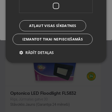
Ogre, Skolas iela 4
Stāvoklis Lietots (Garantija 6 mēneši)
Saglabāt
175.00
€
ATĻAUT VISAS SĪKDATNES
No
7.96
€
/mēn.
IZMANTOT TIKAI NEPIECIEŠAMĀS
RĀDĪT DETAĻAS
Optonica LED Floodlight FL5832
Rīga, Jūrmalas gatve 30
Stāvoklis Jauns (Garantija 24 mēneši)