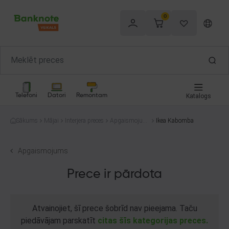
0
Telefoni
Datori
Remontam
Katalogs
Sākums
Mājai
Interjera preces
Apgaismojum
Ikea Kabomba
s
Apgaismojums
Prece ir pārdota
Atvainojiet, šī prece šobrīd nav pieejama. Taču
piedāvājam parskatīt
citas šīs kategorijas preces.