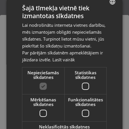
Šajā tīmekļa vietnē tiek
izmantotas sīkdatnes
LATVIAN
Nordlux 21279134
Lai nodrošinātu interneta vietnes darbību,
Rīga, Katoļu iela 7
RUSSIAN
mēs izmantojam obligāti nepieciešamās
Stāvoklis Jauns (Garantija 24 mēneši)
LITHUANIAN
sīkdatnes. Turpinot lietot mūsu vietni, jūs
Pasūtījumi tiks piegādāti uz
piekrītat šo sīkdatņu izmantošanai.
izvēlēto valsti
Par pārējām sīkdatnēm apmeklētājiem ir
30.00
€
jāizdara izvēle.
Lasīt vairāk
Vietnes saturs būs attēlots izvēlētajā
valodā
Nepieciešamās
Statistikas
sīkdatnes
sīkdatnes
Valsts
Mērķēšanas
Funkcionalitātes
sīkdatnes
sīkdatnes
Valoda
Latviešu / Latvian
Neklasificētās sīkdatnes
Guell