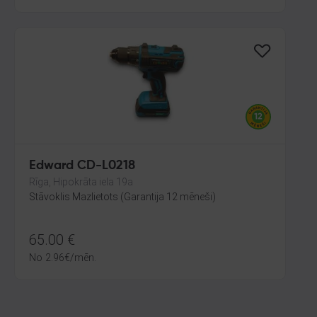
Edward CD-L0218
Rīga, Hipokrāta iela 19a
Stāvoklis Mazlietots (Garantija 12 mēneši)
65.00
€
No
2.96
€
/mēn.