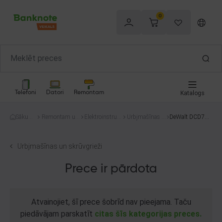
0
Telefoni
Datori
Remontam
Katalogs
Sākum
Remontam un
Elektroinstru
Urbjmašīnas u
DeWalt DCD778
s
celtniecībai
menti
n skrūvgrieži
/ DCF887
Urbjmašīnas un skrūvgrieži
Prece ir pārdota
Atvainojiet, šī prece šobrīd nav pieejama. Taču
piedāvājam parskatīt
citas šīs kategorijas preces.