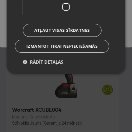
Rīga, Nīcgales iela 2b
Stāvoklis Lietots (Garantija 6 mēneši)
Saglabāt
105.00
€
ATĻAUT VISAS SĪKDATNES
No
4.77
€
/mēn.
IZMANTOT TIKAI NEPIECIEŠAMĀS
RĀDĪT DETAĻAS
Worcraft XCUBE004
Madona, Saules iela 6a
Stāvoklis Jauns (Garantija 24 mēneši)