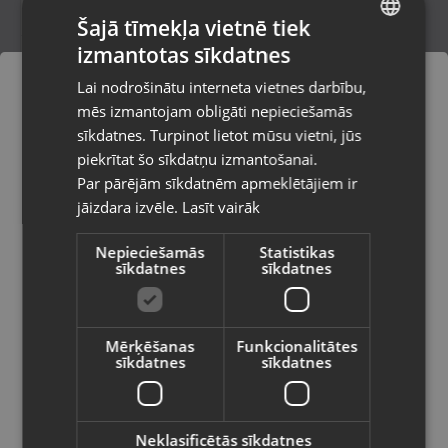
Šajā tīmekļa vietnē tiek
izmantotas sīkdatnes
LATVIAN
Guild CDi218GW
Lai nodrošinātu interneta vietnes darbību,
Valmiera, Cēsu iela 11
RUSSIAN
mēs izmantojam obligāti nepieciešamās
Stāvoklis Ilgstoši lietots (Garantija 14 dienas)
LITHUANIAN
sīkdatnes. Turpinot lietot mūsu vietni, jūs
Pasūtījumi tiks piegādāti uz
piekrītat šo sīkdatņu izmantošanai.
izvēlēto valsti
Par pārējām sīkdatnēm apmeklētājiem ir
15.00
€
jāizdara izvēle.
Lasīt vairāk
Vietnes saturs būs attēlots izvēlētajā
valodā
Nepieciešamās
Statistikas
sīkdatnes
sīkdatnes
Valsts
Mērķēšanas
Funkcionalitātes
sīkdatnes
sīkdatnes
Valoda
Latviešu / Latvian
Neklasificētās sīkdatnes
Makita DTD153