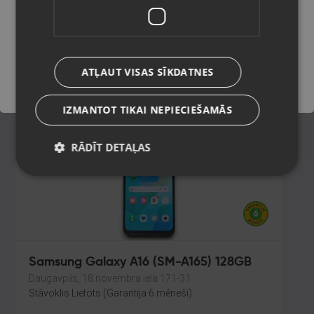
128GB 6GB RAM
Jūrmala, Nometņu iela 12-8
Saglabāt
Stāvoklis Lietots (Garantija 6 mēneši)
150.00
€
ATĻAUT VISAS SĪKDATNES
No
6.82
€
/mēn.
IZMANTOT TIKAI NEPIECIEŠAMĀS
RĀDĪT DETAĻAS
Samsung Galaxy A16 (SM-A165) 128GB
Daugavpils, 18.novembra iela 171-31
Stāvoklis Lietots (Garantija 6 mēneši)