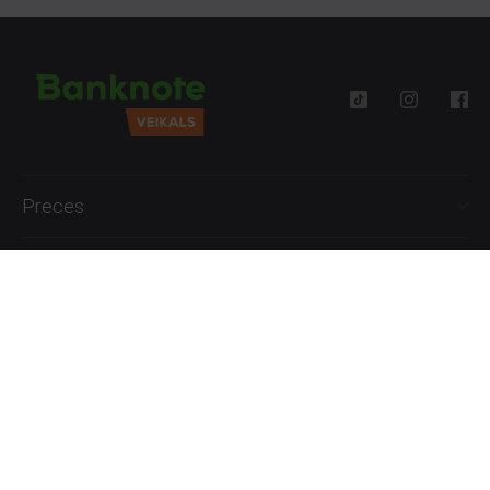
Preces
Palīdzība
Informācija
+371 27777762
P.-Pk. 09:00 - 18:00