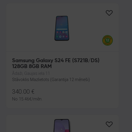
Samsung Galaxy S24 FE (S721B/DS)
128GB 8GB RAM
Ādaži, Gaujas iela 11
Stāvoklis Mazlietots (Garantija 12 mēneši)
340.00
€
No
15.46
€
/mēn.