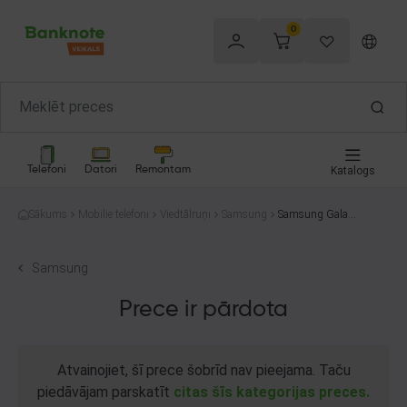
0
Telefoni
Datori
Remontam
Katalogs
Sākums
Mobilie telefoni
Viedtālruņi
Samsung
Samsung Galaxy
A34 SM-A346B/
DS 128GB
Samsung
Prece ir pārdota
Atvainojiet, šī prece šobrīd nav pieejama. Taču
piedāvājam parskatīt
citas šīs kategorijas preces.