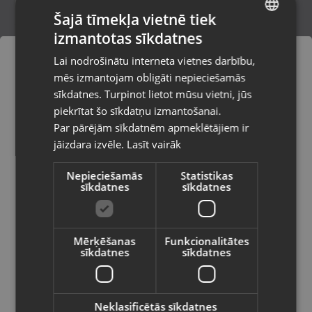
Šajā tīmekļa vietnē tiek
izmantotas sīkdatnes
LATVIAN
Mobilais tālrunis Samsung Galaxy S25
Lai nodrošinātu interneta vietnes darbību,
128GB
RUSSIAN
mēs izmantojam obligāti nepieciešamās
Līvāni, Rīgas iela 85
LITHUANIAN
Stāvoklis Mazlietots (Garantija 12 mēneši)
sīkdatnes. Turpinot lietot mūsu vietni, jūs
Pasūtījumi tiks piegādāti uz
piekrītat šo sīkdatņu izmantošanai.
izvēlēto valsti
500.00
€
Par pārējām sīkdatnēm apmeklētājiem ir
No
22.73
€
/mēn.
jāizdara izvēle.
Lasīt vairāk
Vietnes saturs būs attēlots izvēlētajā
valodā
Nepieciešamās
Statistikas
sīkdatnes
sīkdatnes
Valsts
Mērķēšanas
Funkcionalitātes
sīkdatnes
sīkdatnes
Valoda
Latviešu / Latvian
Neklasificētās sīkdatnes
Samsung Galaxy S21 FE 5G (G990B/DS)