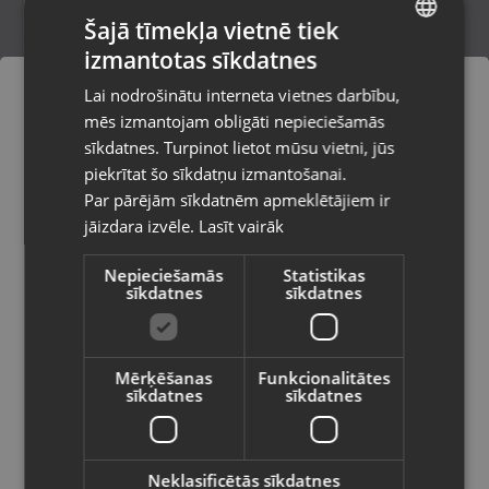
Šajā tīmekļa vietnē tiek
izmantotas sīkdatnes
LATVIAN
B&O Beoplay P2
Lai nodrošinātu interneta vietnes darbību,
Rīga, Dzelzavas iela 53
RUSSIAN
mēs izmantojam obligāti nepieciešamās
Stāvoklis Lietots (Garantija 6 mēneši)
LITHUANIAN
sīkdatnes. Turpinot lietot mūsu vietni, jūs
Pasūtījumi tiks piegādāti uz
piekrītat šo sīkdatņu izmantošanai.
izvēlēto valsti
60.00
€
Par pārējām sīkdatnēm apmeklētājiem ir
No
2.73
€
/mēn.
jāizdara izvēle.
Lasīt vairāk
Vietnes saturs būs attēlots izvēlētajā
valodā
Nepieciešamās
Statistikas
sīkdatnes
sīkdatnes
Valsts
Mērķēšanas
Funkcionalitātes
sīkdatnes
sīkdatnes
Valoda
Latviešu / Latvian
Neklasificētās sīkdatnes
Poweradd BID0054