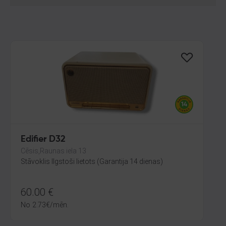
Edifier D32
Cēsis,Raunas iela 13
Stāvoklis Ilgstoši lietots (Garantija 14 dienas)
60.00
€
No
2.73
€
/mēn.