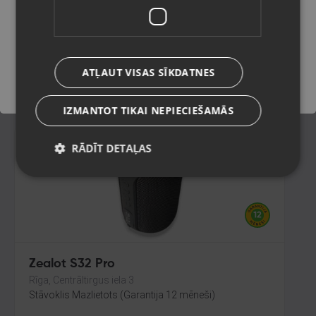
Rēzekne, Atbrīvošanas aleja 119
Stāvoklis Ilgstoši lietots (Garantija 14 dienas)
Saglabāt
ATĻAUT VISAS SĪKDATNES
16.00
€
IZMANTOT TIKAI NEPIECIEŠAMĀS
RĀDĪT DETAĻAS
Zealot S32 Pro
Rīga, Centrāltirgus iela 3
Stāvoklis Mazlietots (Garantija 12 mēneši)