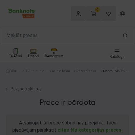
0
Telefoni
Datori
Remontam
Katalogs
Sākum
TV un audio te
Audio tehnik
Bezvadu skaļr
Xiaomi MDZ-26-
s
hnika
a
uņi
DB
Bezvadu skaļruņi
Prece ir pārdota
Atvainojiet, šī prece šobrīd nav pieejama. Taču
piedāvājam parskatīt
citas šīs kategorijas preces.