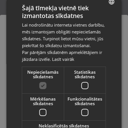
Šajā tīmekļa vietnē tiek
izmantotas sīkdatnes
LATVIAN
Aerauliqa ORION 150
Lai nodrošinātu interneta vietnes darbību,
Rīga, Jūrmalas gatve 30
RUSSIAN
mēs izmantojam obligāti nepieciešamās
Stāvoklis Jauns (Garantija 24 mēneši)
LITHUANIAN
sīkdatnes. Turpinot lietot mūsu vietni, jūs
Pasūtījumi tiks piegādāti uz
piekrītat šo sīkdatņu izmantošanai.
izvēlēto valsti
245.00
€
Par pārējām sīkdatnēm apmeklētājiem ir
No
11.14
€
/mēn.
jāizdara izvēle.
Lasīt vairāk
Vietnes saturs būs attēlots izvēlētajā
valodā
Nepieciešamās
Statistikas
sīkdatnes
sīkdatnes
Valsts
Mērķēšanas
Funkcionalitātes
sīkdatnes
sīkdatnes
Valoda
Latviešu / Latvian
Neklasificētās sīkdatnes
LD-PRO+ Wood's