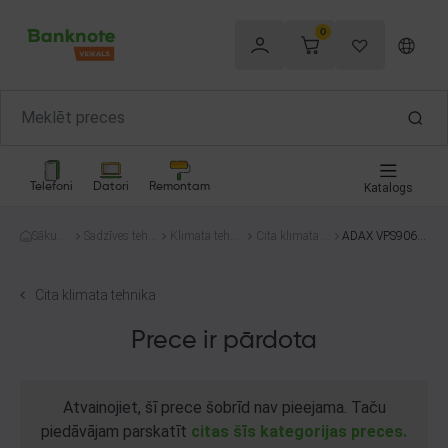
0
Telefoni
Datori
Remontam
Katalogs
Sākum
Sadzīves tehni
Klimata tehni
Cita klimata te
ADAX VPS906 K
s
ka
ka
hnika
T
Cita klimata tehnika
Prece ir pārdota
Atvainojiet, šī prece šobrīd nav pieejama. Taču
piedāvājam parskatīt
citas šīs kategorijas preces.