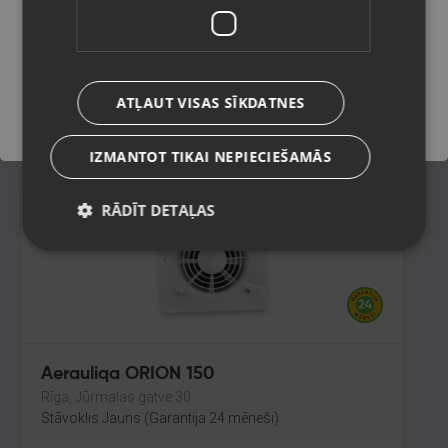
Rīga, Jūrmalas gatve 30
Stāvoklis Lietots (Garantija 6 mēneši)
Saglabāt
450.00
€
ATĻAUT VISAS SĪKDATNES
No
20.46
€
/mēn.
IZMANTOT TIKAI NEPIECIEŠAMĀS
RĀDĪT DETAĻAS
Aerauliqa ORION 150
Rīga, Jūrmalas gatve 30
Stāvoklis Jauns (Garantija 24 mēneši)