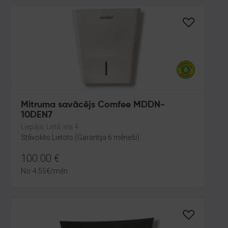
Mitruma savācējs Comfee MDDN-
10DEN7
Liepāja, Lielā iela 4
Stāvoklis Lietots (Garantija 6 mēneši)
100.00
€
No
4.55
€
/mēn.