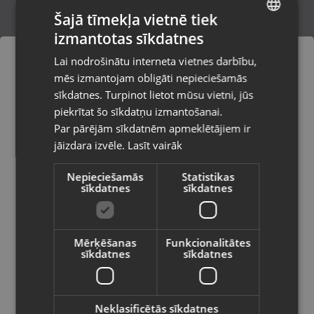
Šajā tīmekļa vietnē tiek
izmantotas sīkdatnes
LATVIAN
Parkside Wire Brush Set PDRBS 4 A1
Lai nodrošinātu interneta vietnes darbību,
Ventspils, Kuldīgas iela 26
RUSSIAN
mēs izmantojam obligāti nepieciešamās
Stāvoklis Jauns (Garantija 24 mēneši)
LITHUANIAN
sīkdatnes. Turpinot lietot mūsu vietni, jūs
Pasūtījumi tiks piegādāti uz
piekrītat šo sīkdatņu izmantošanai.
izvēlēto valsti
Par pārējām sīkdatnēm apmeklētājiem ir
18.00
€
jāizdara izvēle.
Lasīt vairāk
Vietnes saturs būs attēlots izvēlētajā
valodā
Nepieciešamās
Statistikas
sīkdatnes
sīkdatnes
Valsts
Mērķēšanas
Funkcionalitātes
sīkdatnes
sīkdatnes
Valoda
Latviešu / Latvian
Neklasificētās sīkdatnes
Hilti HDM330