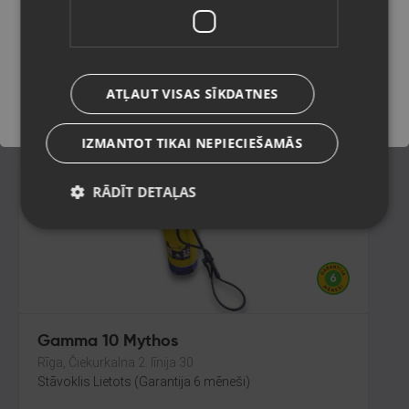
Rīga, Latgales iela 250 k-3
Stāvoklis Ilgstoši lietots (Garantija 14 dienas)
Saglabāt
ATĻAUT VISAS SĪKDATNES
40.00
€
IZMANTOT TIKAI NEPIECIEŠAMĀS
RĀDĪT DETAĻAS
Gamma 10 Mythos
Rīga, Čiekurkalna 2. līnija 30
Stāvoklis Lietots (Garantija 6 mēneši)