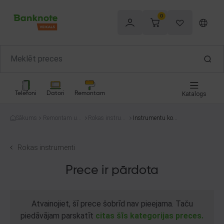
0
Telefoni
Datori
Remontam
Katalogs
Sākums
Remontam un
Rokas instrum
Instrumentu ko
celtniecībai
enti
mplekts
Rokas instrumenti
Prece ir pārdota
Atvainojiet, šī prece šobrīd nav pieejama. Taču
piedāvājam parskatīt
citas šīs kategorijas preces.