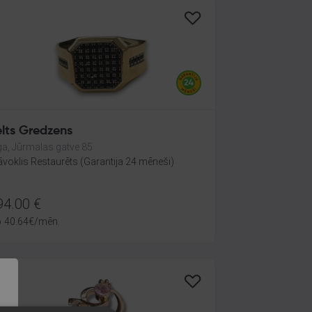
elts Gredzens
ga, Jūrmalas gatve 85
āvoklis Restaurēts (Garantija 24 mēneši)
94.00
€
o
40.64
€
/mēn.