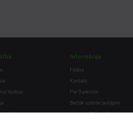
zība
Informācija
de
Filiāles
sa
Kontakti
uma tiesības
Par Banknote
ja
Biežāk uzdotie jautājumi
uzpirkšana
Lietots – Pārbaudīts
ksmes
Noteikumi un privātuma politik