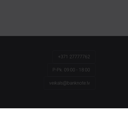
+371 27777762
P.-Pk. 09:00 - 18:00
veikals@banknote.lv
a