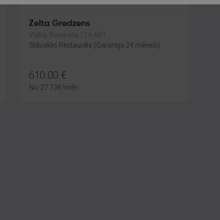
Zelta Gredzens
Valka, Raiņa iela 12 k-601
Stāvoklis Restaurēts (Garantija 24 mēneši)
610.00
€
No
27.73
€
/mēn.