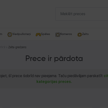
am
Viedpulksteņi
Spēles
Kameras
Zelts
19.9
Zelta gredzens
Prece ir pārdota
ojiet, šī prece šobrīd nav pieejama. Taču piedāvājam parskatīt
ci
kategorijas preces.