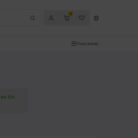
0
Visas preces
tas šīs