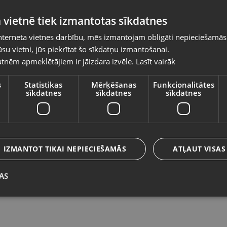
Pasūtījumi tiks piegādāti uz izvēlēto
 vietnē tiek izmantotas sīkdatnes
valsti
nterneta vietnes darbību, mēs izmantojam obligāti nepieciešamās
Vietnes saturs būs attēlots izvēlētajā valodā
su vietni, jūs piekrītat šo sīkdatņu izmantošanai.
Zelts Gredzens
Z
tnēm apmeklētājiem ir jāizdara izvēle.
Lasīt vairāk
Valsts
Rīga, Jūrmalas gatve 30
Ba
Stāvoklis Restaurēts (Garantija 24 mēneši)
St
s
Statistikas
Mērķēšanas
Funkcionalitātes
sīkdatnes
sīkdatnes
sīkdatnes
162.00
€
2
Valoda
No
7.36
€
/mēn.
N
Latviešu / Latvian
IZMANTOT TIKAI NEPIECIEŠAMĀS
ATĻAUT VISAS
AS
Saglabāt