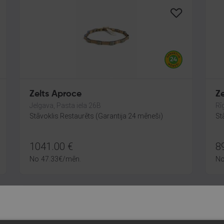
Zelts Aproce
Z
Jelgava, Pasta iela 26B
Rī
Stāvoklis Restaurēts (Garantija 24 mēneši)
St
1041.00
€
8
No
47.33
€
/mēn.
N