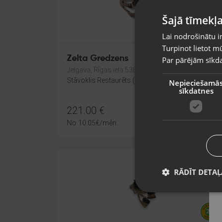
Šajā tīmekļa
Lai nodrošinātu i
Turpinot lietot mū
Zelta Gredzens
Par pārējām sīkda
Jelgava, Rīgas iela 53B
Stāvoklis Restaurēts (Garantija 24 mēneši)
Nepieciešamā
sīkdatnes
221.00
€
No
10.05
€
/mēn.
RĀDĪT DETAĻ