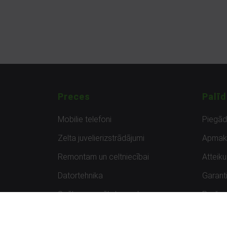
Preces
Palīd
Mobilie telefoni
Piegā
Zelta juvelierizstrādājumi
Apmak
Remontam un celtniecībai
Atteik
Datortehnika
Garanti
Spēles un spēļu konsoles
Preču 
Planšetdatori
Atsau