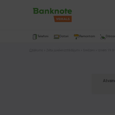
Telefoni
Datori
Remontam
Dārz
Sākums
Zelta juvelierizstrādājumi
Gredzeni
Izmērs 19.0-
Atvain