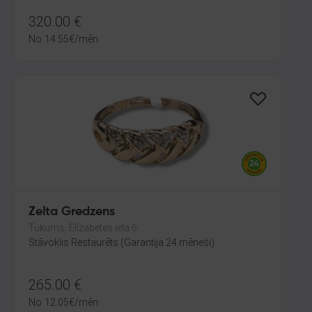
320.00
€
No
14.55
€
/mēn.
Zelta Gredzens
Tukums, Elizabetes iela 6
Stāvoklis Restaurēts (Garantija 24 mēneši)
265.00
€
No
12.05
€
/mēn.