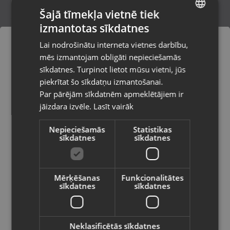
Šajā tīmekļa vietnē tiek
izmantotas sīkdatnes
LATVIAN
Zelta gredzens
Lai nodrošinātu interneta vietnes darbību,
Rīga, Brīvības iela 90
RUSSIAN
mēs izmantojam obligāti nepieciešamās
Stāvoklis Restaurēts (Garantija 24 mēneši)
LITHUANIAN
sīkdatnes. Turpinot lietot mūsu vietni, jūs
Pasūtījumi tiks piegādāti uz
piekrītat šo sīkdatņu izmantošanai.
izvēlēto valsti
237.00
€
Par pārējām sīkdatnēm apmeklētājiem ir
No
10.77
€
/mēn.
jāizdara izvēle.
Lasīt vairāk
Vietnes saturs būs attēlots izvēlētajā
valodā
Nepieciešamās
Statistikas
sīkdatnes
sīkdatnes
Valsts
Mērķēšanas
Funkcionalitātes
sīkdatnes
sīkdatnes
Valoda
Latviešu / Latvian
Neklasificētās sīkdatnes
Zelta gredzens