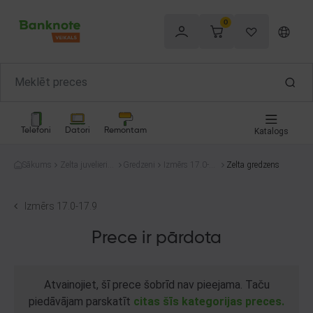
0
Telefoni
Datori
Remontam
Katalogs
Sākums
Zelta juvelierizs
Gredzeni
Izmērs 17.0-1
Zelta gredzens
trādājumi
7.9
Izmērs 17.0-17.9
Prece ir pārdota
Atvainojiet, šī prece šobrīd nav pieejama. Taču
piedāvājam parskatīt
citas šīs kategorijas preces.