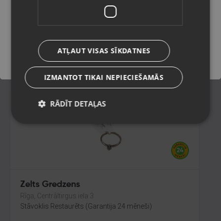
Rīga, Dzirciema iela 84a
Stāvoklis Restaurēts (Garantija 24 mēneši)
Saglabāt
245.00
€
ATĻAUT VISAS SĪKDATNES
No
11.14
€
/mēn.
IZMANTOT TIKAI NEPIECIEŠAMĀS
RĀDĪT DETAĻAS
Zelts Gredzens
Rīga, Centrāltirgus iela 3
Stāvoklis Restaurēts (Garantija 24 mēneši)