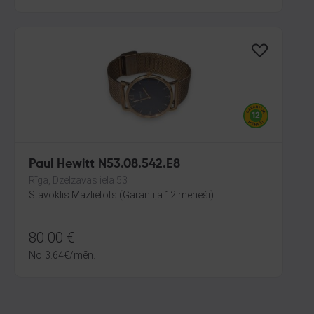
Paul Hewitt N53.08.542.E8
Rīga, Dzelzavas iela 53
Stāvoklis Mazlietots (Garantija 12 mēneši)
80.00
€
No
3.64
€
/mēn.