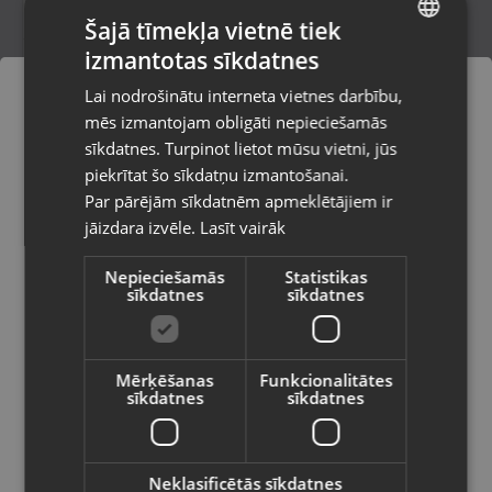
Šajā tīmekļa vietnē tiek
izmantotas sīkdatnes
LATVIAN
Gucci 2017-01
Lai nodrošinātu interneta vietnes darbību,
Rīga, Latgales iela 250 k-3
RUSSIAN
mēs izmantojam obligāti nepieciešamās
Stāvoklis Mazlietots (Garantija 12 mēneši)
LITHUANIAN
sīkdatnes. Turpinot lietot mūsu vietni, jūs
Pasūtījumi tiks piegādāti uz
piekrītat šo sīkdatņu izmantošanai.
izvēlēto valsti
Par pārējām sīkdatnēm apmeklētājiem ir
18.00
€
jāizdara izvēle.
Lasīt vairāk
Vietnes saturs būs attēlots izvēlētajā
valodā
Nepieciešamās
Statistikas
sīkdatnes
sīkdatnes
Valsts
Mērķēšanas
Funkcionalitātes
sīkdatnes
sīkdatnes
Valoda
Latviešu / Latvian
Neklasificētās sīkdatnes
Rodania 25152.82