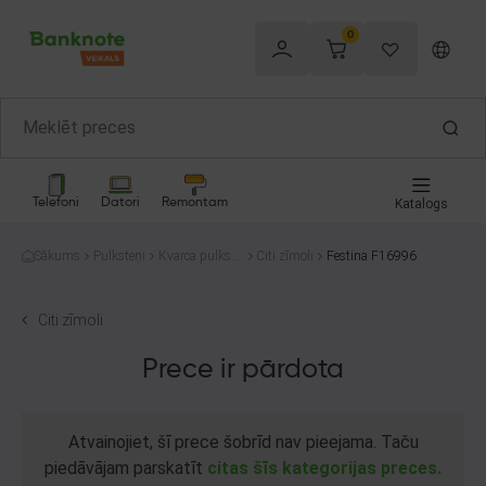
0
Telefoni
Datori
Remontam
Katalogs
Sākums
Pulksteņi
Kvarca pulkste
Citi zīmoli
Festina F16996
ņi
Citi zīmoli
Prece ir pārdota
Atvainojiet, šī prece šobrīd nav pieejama. Taču
piedāvājam parskatīt
citas šīs kategorijas preces.