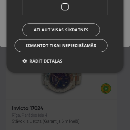
Rīga, Hipokrāta iela 19a
Stāvoklis Lietots (Garantija 6 mēneši)
Saglabāt
ATĻAUT VISAS SĪKDATNES
40.00
€
IZMANTOT TIKAI NEPIECIEŠAMĀS
RĀDĪT DETAĻAS
Invicta 17024
Rīga, Parādes iela 4
Stāvoklis Lietots (Garantija 6 mēneši)