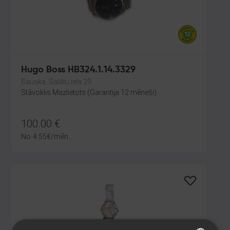
Hugo Boss HB324.1.14.3329
Bauska, Salātu iela 29
Stāvoklis Mazlietots (Garantija 12 mēneši)
100.00
€
No
4.55
€
/mēn.