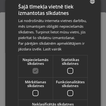
Šajā tīmekļa vietnē tiek
izmantotas sīkdatnes
LATVIAN
Revamp DR-7000
Lai nodrošinātu interneta vietnes darbību,
Rīga, Čiekurkalna 2. līnija 30
RUSSIAN
mēs izmantojam obligāti nepieciešamās
Stāvoklis Jauns (Garantija 24 mēneši)
LITHUANIAN
sīkdatnes. Turpinot lietot mūsu vietni, jūs
Pasūtījumi tiks piegādāti uz
piekrītat šo sīkdatņu izmantošanai.
izvēlēto valsti
120.00
€
Par pārējām sīkdatnēm apmeklētājiem ir
No
5.46
€
/mēn.
jāizdara izvēle.
Lasīt vairāk
Vietnes saturs būs attēlots izvēlētajā
valodā
Nepieciešamās
Statistikas
sīkdatnes
sīkdatnes
Valsts
Mērķēšanas
Funkcionalitātes
sīkdatnes
sīkdatnes
Valoda
Latviešu / Latvian
Neklasificētās sīkdatnes
Philips bhd839