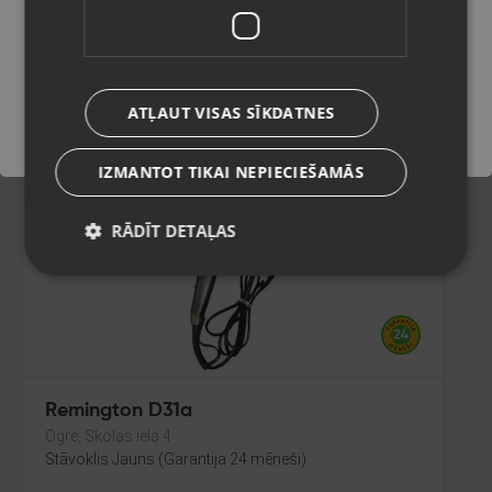
Rīga, Brīvības gatve 432
Stāvoklis Mazlietots (Garantija 12 mēneši)
Saglabāt
120.00
€
ATĻAUT VISAS SĪKDATNES
No
5.46
€
/mēn.
IZMANTOT TIKAI NEPIECIEŠAMĀS
RĀDĪT DETAĻAS
Remington D31a
Ogre, Skolas iela 4
Stāvoklis Jauns (Garantija 24 mēneši)