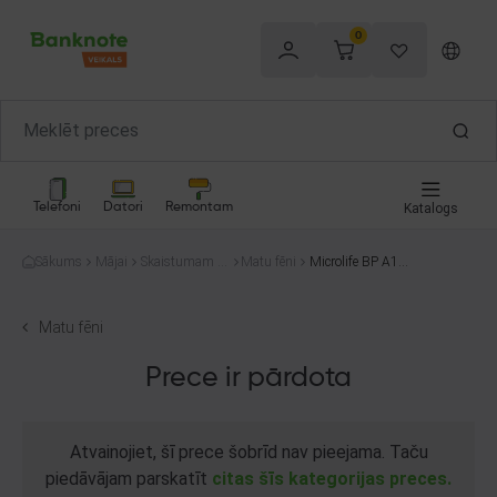
0
Telefoni
Datori
Remontam
Katalogs
Sākums
Mājai
Skaistumam u
Matu fēni
Microlife BP A1 E
n veselībai
asy
Matu fēni
Prece ir pārdota
Atvainojiet, šī prece šobrīd nav pieejama. Taču
piedāvājam parskatīt
citas šīs kategorijas preces.