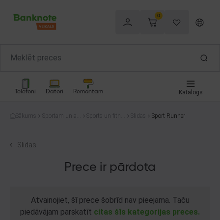
0
Telefoni
Datori
Remontam
Katalogs
Sākums
Sportam un at
Sports un fitne
Slidas
Sport Runner
pūtai
ss
Slidas
Prece ir pārdota
Atvainojiet, šī prece šobrīd nav pieejama. Taču
piedāvājam parskatīt
citas šīs kategorijas preces.