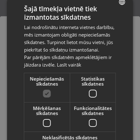
Šajā tīmekļa vietnē tiek
izmantotas sīkdatnes
LATVIAN
SK CCM JS260 SR D
Lai nodrošinātu interneta vietnes darbību,
Rīga, Jūrmalas gatve 30
RUSSIAN
mēs izmantojam obligāti nepieciešamās
Stāvoklis Mazlietots (Garantija 12 mēneši)
LITHUANIAN
sīkdatnes. Turpinot lietot mūsu vietni, jūs
Pasūtījumi tiks piegādāti uz
piekrītat šo sīkdatņu izmantošanai.
izvēlēto valsti
59.00
€
Par pārējām sīkdatnēm apmeklētājiem ir
No
2.68
€
/mēn.
jāizdara izvēle.
Lasīt vairāk
Vietnes saturs būs attēlots izvēlētajā
valodā
Nepieciešamās
Statistikas
sīkdatnes
sīkdatnes
Valsts
Mērķēšanas
Funkcionalitātes
sīkdatnes
sīkdatnes
Valoda
Latviešu / Latvian
Neklasificētās sīkdatnes
Slidas V3TEC