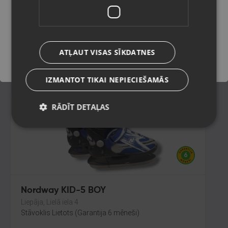
Rīga, Jūrmalas gatve 30
Stāvoklis Ilgstoši lietots (Garantija 14 dienas)
Saglabāt
ATĻAUT VISAS SĪKDATNES
20.00
€
IZMANTOT TIKAI NEPIECIEŠAMĀS
RĀDĪT DETAĻAS
Nordway KID-5 BOY
Liepāja, Lielā iela 4
Stāvoklis Lietots (Garantija 6 mēneši)