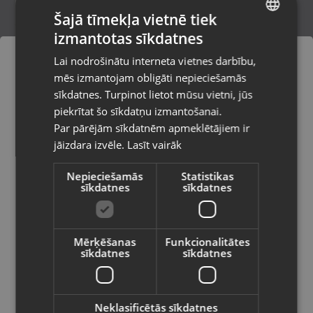
Šajā tīmekļa vietnē tiek
izmantotas sīkdatnes
LATVIAN
Zelta ķēde
Lai nodrošinātu interneta vietnes darbību,
Rīga, Dzirciema iela 84a
RUSSIAN
mēs izmantojam obligāti nepieciešamās
Stāvoklis Restaurēts (Garantija 24 mēneši)
LITHUANIAN
sīkdatnes. Turpinot lietot mūsu vietni, jūs
Pasūtījumi tiks piegādāti uz
piekrītat šo sīkdatņu izmantošanai.
izvēlēto valsti
382.00
€
Par pārējām sīkdatnēm apmeklētājiem ir
No
17.37
€
/mēn.
jāizdara izvēle.
Lasīt vairāk
Vietnes saturs būs attēlots izvēlētajā
valodā
Nepieciešamās
Statistikas
sīkdatnes
sīkdatnes
Valsts
Mērķēšanas
Funkcionalitātes
sīkdatnes
sīkdatnes
Valoda
Latviešu / Latvian
Neklasificētās sīkdatnes
Zelta Ķēde