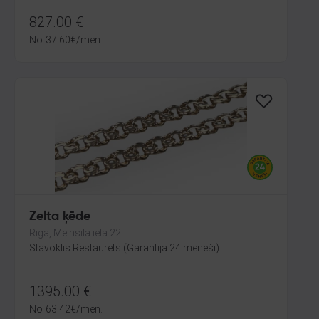
827.00
€
No
37.60
€
/mēn.
Zelta ķēde
Rīga, Melnsila iela 22
Stāvoklis Restaurēts (Garantija 24 mēneši)
1395.00
€
No
63.42
€
/mēn.