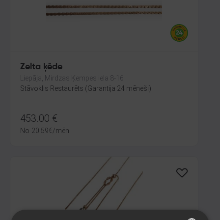
Zelta ķēde
Liepāja, Mirdzas Ķempes iela 8-16
Stāvoklis Restaurēts (Garantija 24 mēneši)
453.00
€
No
20.59
€
/mēn.