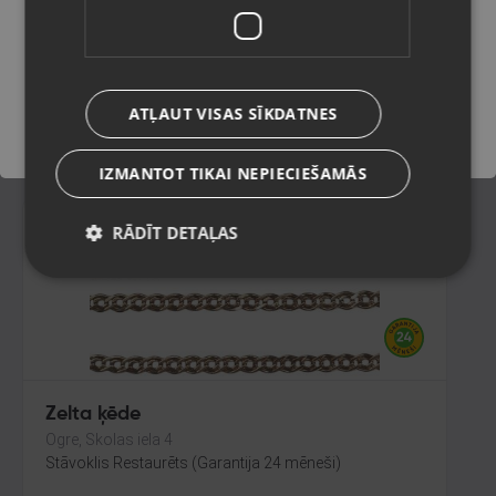
Bauska, Salātu iela 29
Stāvoklis Restaurēts (Garantija 24 mēneši)
Saglabāt
ATĻAUT VISAS SĪKDATNES
1897.00
€
IZMANTOT TIKAI NEPIECIEŠAMĀS
RĀDĪT DETAĻAS
Zelta ķēde
Ogre, Skolas iela 4
Stāvoklis Restaurēts (Garantija 24 mēneši)