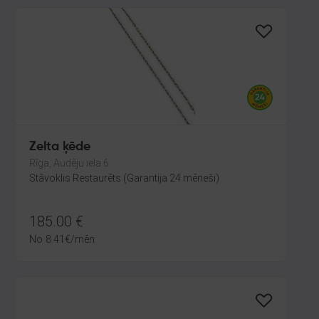
Zelta ķēde
Rīga, Audēju iela 6
Stāvoklis Restaurēts (Garantija 24 mēneši)
185.00
€
No
8.41
€
/mēn.