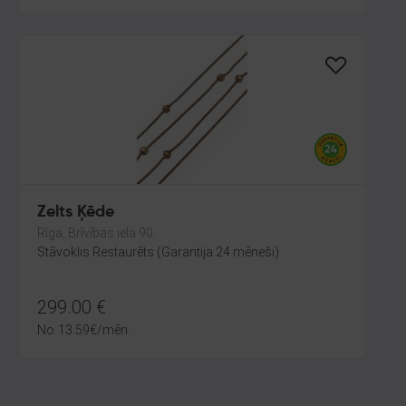
Zelts Ķēde
Rīga, Brīvības iela 90
Stāvoklis Restaurēts (Garantija 24 mēneši)
299.00
€
No
13.59
€
/mēn.