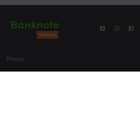
Preces
Palīdzība
Informācija
+371 27777762
P.-Pk. 09:00 - 18:00