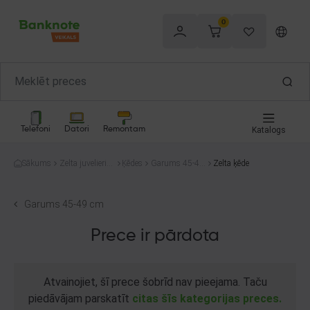
0
Telefoni
Datori
Remontam
Katalogs
Sākums
Zelta juvelierizs
Ķēdes
Garums 45-49
Zelta ķēde
trādājumi
cm
Garums 45-49 cm
Prece ir pārdota
Atvainojiet, šī prece šobrīd nav pieejama. Taču
piedāvājam parskatīt
citas šīs kategorijas preces.