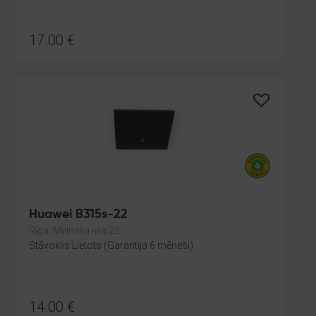
17.00
€
Huawei B315s-22
Rīga, Melnsila iela 22
Stāvoklis Lietots (Garantija 6 mēneši)
14.00
€