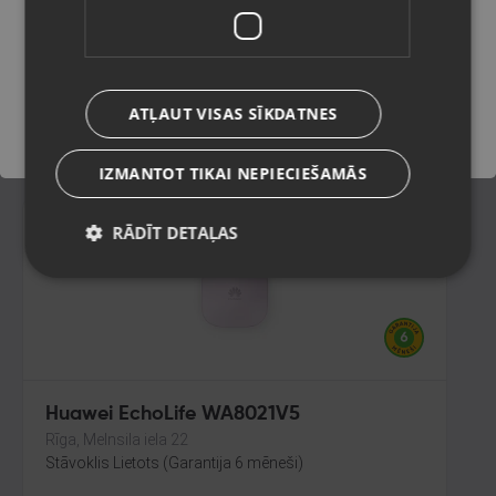
Madona, Saules iela 6a
Stāvoklis Lietots (Garantija 6 mēneši)
Saglabāt
80.00
€
ATĻAUT VISAS SĪKDATNES
No
3.64
€
/mēn.
IZMANTOT TIKAI NEPIECIEŠAMĀS
RĀDĪT DETAĻAS
Huawei EchoLife WA8021V5
Rīga, Melnsila iela 22
Stāvoklis Lietots (Garantija 6 mēneši)