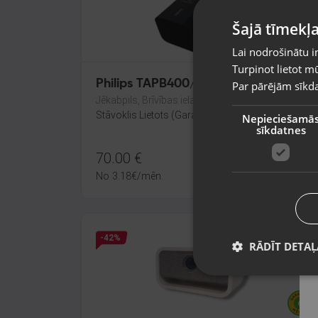
Šajā tīmekļa
Lai nodrošinātu i
Turpinot lietot mū
Philips TAPB400/10
Par pārējām sīkda
Jēkabpils, Brīvības iela 146
Stāvoklis Lietots (Garantija 6 mēneši)
Nepieciešamā
sīkdatnes
70.00
€
No
3.18
€
/mēn.
-42%
RĀDĪT DETAĻ