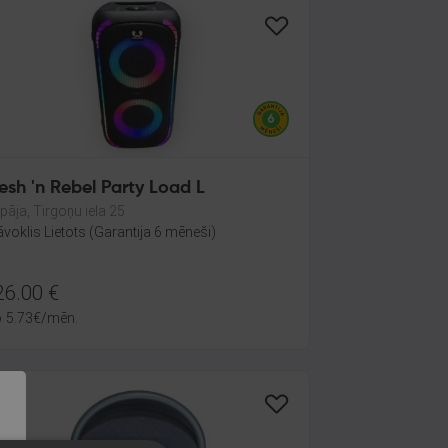
esh 'n Rebel Party Load L
epāja, Tirgoņu iela 25
āvoklis Lietots (Garantija 6 mēneši)
26.00
€
o
5.73
€
/mēn.