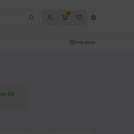
0
Visas preces
tas šīs