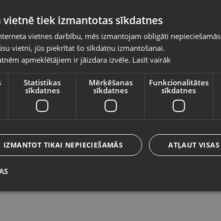
Pasūtījumi tiks piegādāti uz izvēlēto
 vietnē tiek izmantotas sīkdatnes
valsti
nterneta vietnes darbību, mēs izmantojam obligāti nepieciešamās
Vietnes saturs būs attēlots izvēlētajā valodā
su vietni, jūs piekrītat šo sīkdatņu izmantošanai.
Balco CE220769-S
H
tnēm apmeklētājiem ir jāizdara izvēle.
Lasīt vairāk
Valsts
Ventspils, Lidotāju iela 24-37
Ve
Stāvoklis Mazlietots (Garantija 12 mēneši)
St
s
Statistikas
Mērķēšanas
Funkcionalitātes
sīkdatnes
sīkdatnes
sīkdatnes
7
Valoda
10.00
€
N
Latviešu / Latvian
IZMANTOT TIKAI NEPIECIEŠAMĀS
ATĻAUT VISAS
AS
Saglabāt