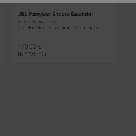
JBL Partybox Encore Essential
Ludza, Stacijas iela 30
Stāvoklis Mazlietots (Garantija 12 mēneši)
170.00
€
No
7.73
€
/mēn.