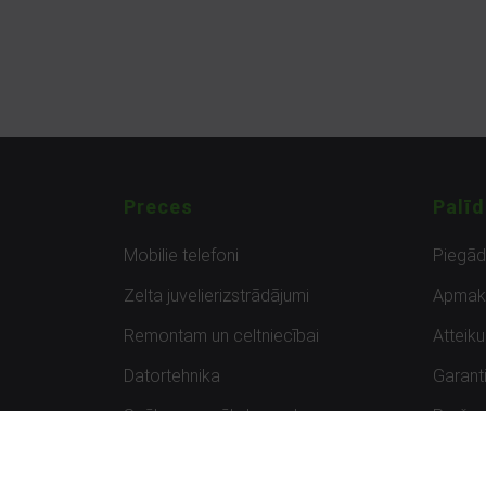
Preces
Palīd
Mobilie telefoni
Piegā
Zelta juvelierizstrādājumi
Apmak
Remontam un celtniecībai
Atteik
Datortehnika
Garanti
Spēles un spēļu konsoles
Preču 
Planšetdatori
Atsau