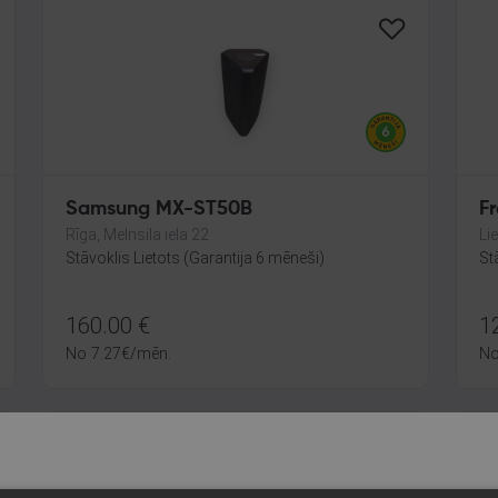
Samsung MX-ST50B
Fr
Rīga, Melnsila iela 22
Li
Stāvoklis Lietots (Garantija 6 mēneši)
St
160.00
€
1
No
7.27
€
/mēn.
N