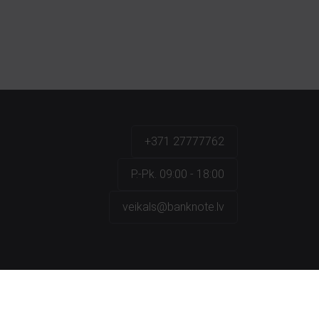
+371 27777762
P.-Pk. 09:00 - 18:00
veikals@banknote.lv
a