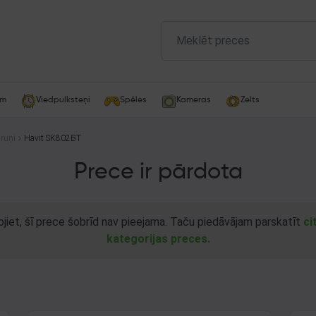
am
Viedpulksteņi
Spēles
Kameras
Zelts
ruņi
Havit SK802BT
Prece ir pārdota
ojiet, šī prece šobrīd nav pieejama. Taču piedāvājam parskatīt
ci
kategorijas preces.