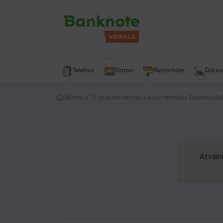
Telefoni
Datori
Remontam
Dārz
Sākums
TV un audio tehnika
Audio tehnika
Bezvadu skaļ
Atvain