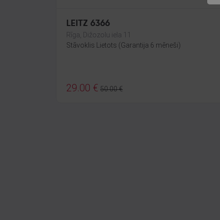
LEITZ 6366
Rīga, Dižozolu iela 11
Stāvoklis Lietots (Garantija 6 mēneši)
29.00
€
50.00
€