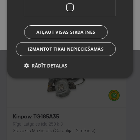
Rīga, Brīvības iela 90
Stāvoklis Mazlietots (Garantija 12 mēneši)
Saglabāt
60.00
€
ATĻAUT VISAS SĪKDATNES
No
2.73
€
/mēn.
IZMANTOT TIKAI NEPIECIEŠAMĀS
RĀDĪT DETAĻAS
Kinpow TG185A35
Rīga, Latgales iela 250 k-3
Stāvoklis Mazlietots (Garantija 12 mēneši)