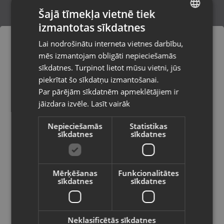
Šajā tīmekļa vietnē tiek
izmantotas sīkdatnes
LATVIAN
Rebir RZ2-70-2
Lai nodrošinātu interneta vietnes darbību,
Ogre, Skolas iela 4
RUSSIAN
mēs izmantojam obligāti nepieciešamās
Stāvoklis Ilgstoši lietots (Garantija 14 dienas)
LITHUANIAN
sīkdatnes. Turpinot lietot mūsu vietni, jūs
Pasūtījumi tiks piegādāti uz
piekrītat šo sīkdatņu izmantošanai.
izvēlēto valsti
Par pārējām sīkdatnēm apmeklētājiem ir
29.00
€
jāizdara izvēle.
Lasīt vairāk
Vietnes saturs būs attēlots izvēlētajā
valodā
Nepieciešamās
Statistikas
sīkdatnes
sīkdatnes
Valsts
Mērķēšanas
Funkcionalitātes
sīkdatnes
sīkdatnes
Valoda
Latviešu / Latvian
Neklasificētās sīkdatnes
Tryton TJP60