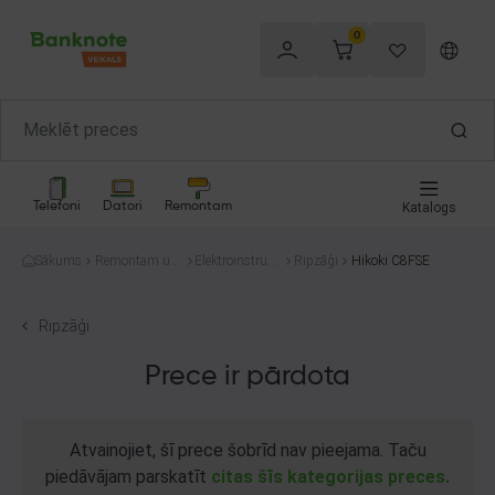
0
Telefoni
Datori
Remontam
Katalogs
Sākums
Remontam un
Elektroinstrum
Ripzāģi
Hikoki C8FSE
celtniecībai
enti
Ripzāģi
Prece ir pārdota
Atvainojiet, šī prece šobrīd nav pieejama. Taču
piedāvājam parskatīt
citas šīs kategorijas preces.