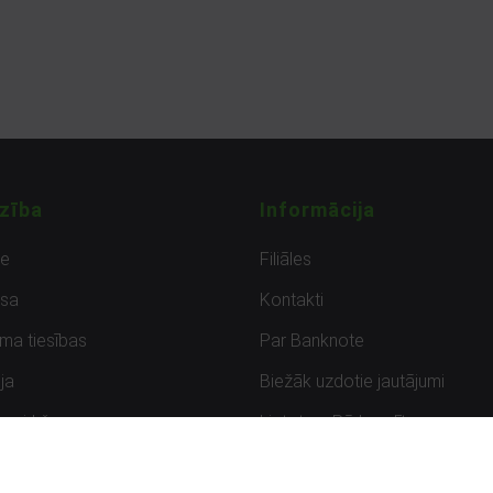
zība
Informācija
de
Filiāles
sa
Kontakti
uma tiesības
Par Banknote
ja
Biežāk uzdotie jautājumi
uzpirkšana
Lietots – Pārbaudīts
ksmes
Noteikumi un privātuma politik