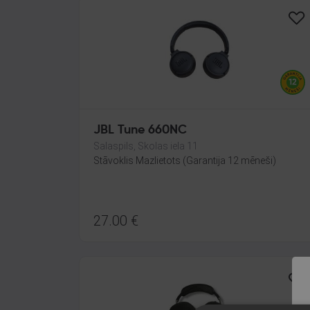
JBL Tune 660NC
Salaspils, Skolas iela 11
Stāvoklis Mazlietots (Garantija 12 mēneši)
27.00
€