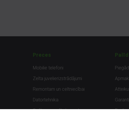
Preces
Palīd
Mobilie telefoni
Piegā
Zelta juvelierizstrādājumi
Apmak
Remontam un celtniecībai
Atteik
Datortehnika
Garanti
Spēles un spēļu konsoles
Preču 
Planšetdatori
Atsau