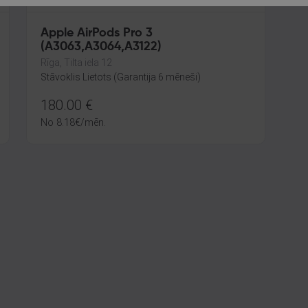
Apple AirPods Pro 3
(A3063,A3064,A3122)
Rīga, Tilta iela 12
Stāvoklis Lietots (Garantija 6 mēneši)
180.00
€
No
8.18
€
/mēn.