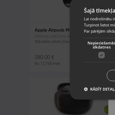
Šajā tīmekļa
Lai nodrošinātu i
Turpinot lietot mū
Apple Airpods Max A2096 (Light)
Par pārējām sīkda
Alūksne, Lielā Ezera iela 5
Stāvoklis Lietots (Garantija 6 mēneši)
Nepieciešamā
sīkdatnes
280.00
€
No
12.73
€
/mēn.
RĀDĪT DETAĻ