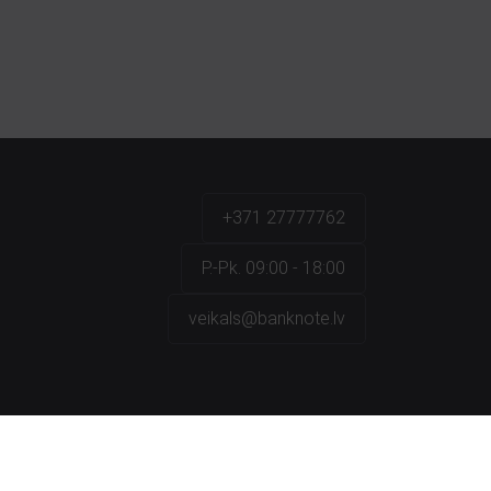
+371 27777762
P.-Pk. 09:00 - 18:00
veikals@banknote.lv
a