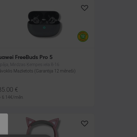
uawei FreeBuds Pro 5
epāja, Mirdzas Ķempes iela 8-16
āvoklis Mazlietots (Garantija 12 mēneši)
35.00
€
o
6.14
€
/mēn.