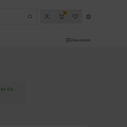
0
Visas preces
tas šīs