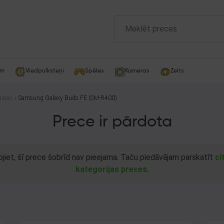
am
Viedpulksteņi
Spēles
Kameras
Zelts
tiņas
Samsung Galaxy Buds FE (SM-R400)
Prece ir pārdota
ojiet, šī prece šobrīd nav pieejama. Taču piedāvājam parskatīt
ci
kategorijas preces.