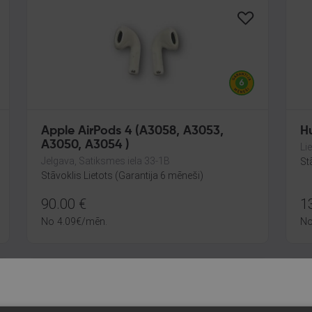
Apple AirPods 4 (A3058, A3053,
H
A3050, A3054 )
Li
Jelgava, Satiksmes iela 33-1B
St
Stāvoklis Lietots (Garantija 6 mēneši)
90.00
€
1
No
4.09
€
/mēn.
N