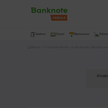
Telefoni
Datori
Remontam
Dārz
Sākums
TV un audio tehnika
Audio tehnika
Bezvadu aus
Atvain