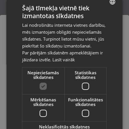
Šajā tīmekļa vietnē tiek
izmantotas sīkdatnes
LATVIAN
Parkside PABSP 20 Li C4
Lai nodrošinātu interneta vietnes darbību,
Rīga, Melnsila iela 22
RUSSIAN
mēs izmantojam obligāti nepieciešamās
Stāvoklis Mazlietots (Garantija 12 mēneši)
LITHUANIAN
sīkdatnes. Turpinot lietot mūsu vietni, jūs
Pasūtījumi tiks piegādāti uz
piekrītat šo sīkdatņu izmantošanai.
izvēlēto valsti
80.00
€
Par pārējām sīkdatnēm apmeklētājiem ir
No
3.64
€
/mēn.
jāizdara izvēle.
Lasīt vairāk
Vietnes saturs būs attēlots izvēlētajā
valodā
Nepieciešamās
Statistikas
sīkdatnes
sīkdatnes
Valsts
Mērķēšanas
Funkcionalitātes
sīkdatnes
sīkdatnes
Valoda
Latviešu / Latvian
Neklasificētās sīkdatnes
Makita DFR550