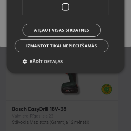
Jūrmala, Ventspils šos. 32
Stāvoklis Mazlietots (Garantija 12 mēneši)
Saglabāt
150.00
€
ATĻAUT VISAS SĪKDATNES
No
6.82
€
/mēn.
IZMANTOT TIKAI NEPIECIEŠAMĀS
RĀDĪT DETAĻAS
Bosch EasyDrill 18V-38
Valmiera, Rīgas iela 23
Stāvoklis Mazlietots (Garantija 12 mēneši)