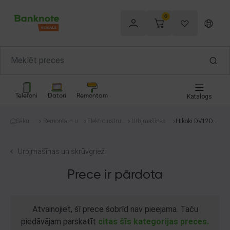
0
Telefoni
Datori
Remontam
Katalogs
Sākum
Remontam un
Elektroinstru
Urbjmašīnas u
Hikoki DV12DA
s
celtniecībai
menti
n skrūvgrieži
un KC12DA
Urbjmašīnas un skrūvgrieži
Prece ir pārdota
Atvainojiet, šī prece šobrīd nav pieejama. Taču
piedāvājam parskatīt
citas šīs kategorijas preces.